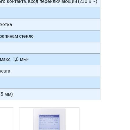
го контакта, вход переключающий (230 В ~)
светка
арапинам стекло
макс. 1,0 мм²
нсата
55 мм)