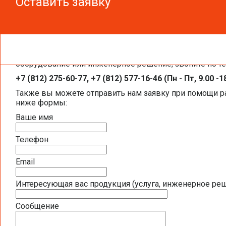
Оставить заявку
Оставить заявку
Чтобы получить необходимую вам информацию, заказа
Панели управления Thermokon Thanos
оборудование или инженерное решение, звоните по т
+7 (812) 275-60-77, +7 (812) 577-16-46 (Пн - Пт, 9.00 -1
Также вы можете отправить нам заявку при помощи 
ниже формы:
Ваше имя
Телефон
Email
Интересующая вас продукция (услуга, инженерное ре
Сообщение