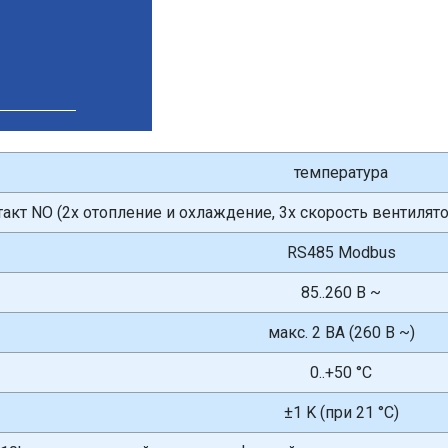
температура
такт NO (2x отопление и охлаждение, 3x скорость вентилятор
RS485 Modbus
85..260 В ~
макс. 2 ВА (260 В ~)
0..+50 °C
±1 K (при 21 °C)