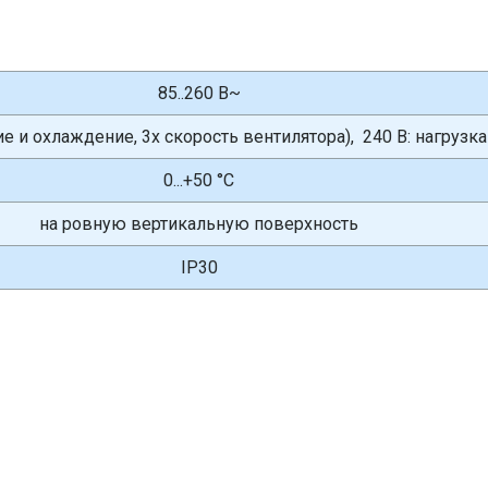
85..260 В~
ние и охлаждение, 3x скорость вентилятора), 240 В: наг
0...+50 °С
на ровную вертикальную поверхность
IP30