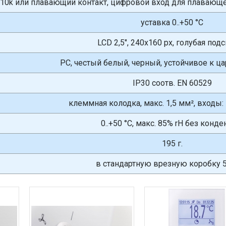
10k или плавающий контакт, цифровой вход для плавающе
уставка 0..+50 °C
LCD 2,5", 240x160 px, голубая под
PC, честый белый, черный, устойчивое к ц
IP30 соотв. EN 60529
клеммная колодка, макс. 1,5 мм², входы: 
0..+50 °C, макс. 85% rH без конде
195 г.
в стандартную врезную коробку 