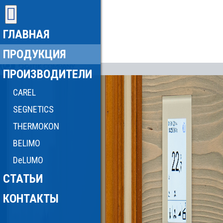
ГЛАВНАЯ
ПРОДУКЦИЯ
ПРОИЗВОДИТЕЛИ
CAREL
SEGNETICS
THERMOKON
BELIMO
DeLUMO
СТАТЬИ
КОНТАКТЫ