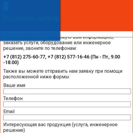
×
×
Сделайте заказ!
Оставить заявку
Оставить заявку
Оставить заявку
Чтобы получить необходимую вам информацию,
заказать услуги, оборудование или инженерное
решение, звоните по телефонам:
Каталоги и брошюры BELIMO
+7 (812) 275-60-77, +7 (812) 577-16-46 (Пн - Пт, 9.00
-18.00)
Общая информация BELIMO
Также вы можете отправить нам заявку при помощи
расположенной ниже формы:
Ваше имя
Презентация компании BELIMO 2016 (2,51
МБ)
Телефон
Полная номенклатура продукции BELIMO
2016 (1,44 МБ)
Email
Интересующая вас продукция (услуга, инженерное
Приводы для воздушных клапанов
решение)