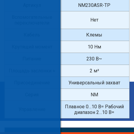
Артикул
NM230ASR-TP
Вспомогательные
Нет
переключатели
Кабель
Клемы
Крутящий момент
10 Нм
Питание
230 В~
Площадь заслонки ≈
2 м²
Присоединение
Универсальный захват
×
Серия
NM
Введите поисковый запрос
Плавное 0…10 В= Рабочий
Управление
диапазон 2…10 В=