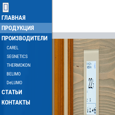
ГЛАВНАЯ
ПРОДУКЦИЯ
ПРОИЗВОДИТЕЛИ
CAREL
SEGNETICS
THERMOKON
BELIMO
DeLUMO
СТАТЬИ
КОНТАКТЫ