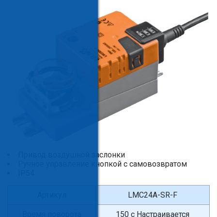
Привод воздушной заслонки
Ручное управление кнопкой с самовозвратом
IP54
Артикул
LMC24A-SR-F
Время поворота
150 с Настраивается