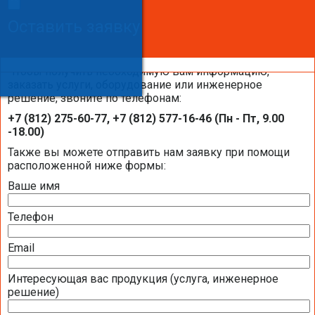
Сделайте заказ!
Оставить заявку
Оставить заявку
Оставить заявку
Чтобы получить необходимую вам информацию,
заказать услуги, оборудование или инженерное
решение, звоните по телефонам:
Каталоги и брошюры BELIMO
+7 (812) 275-60-77, +7 (812) 577-16-46 (Пн - Пт, 9.00
-18.00)
Общая информация BELIMO
Также вы можете отправить нам заявку при помощи
расположенной ниже формы:
Ваше имя
Презентация компании BELIMO 2016 (2,51
МБ)
Телефон
Полная номенклатура продукции BELIMO
2016 (1,44 МБ)
Email
Интересующая вас продукция (услуга, инженерное
Приводы для воздушных клапанов
решение)