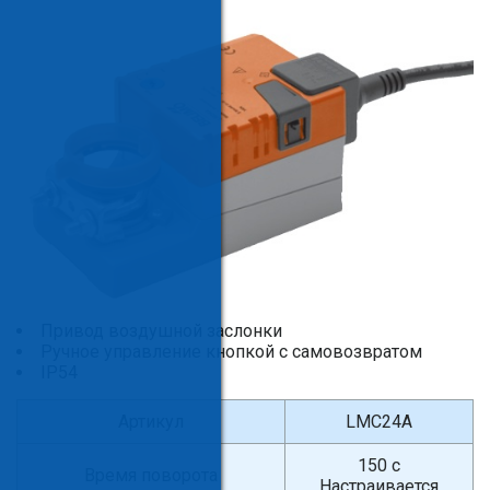
Привод воздушной заслонки
Ручное управление кнопкой с самовозвратом
IP54
Артикул
LMC24A
150 с
Время поворота
Настраивается