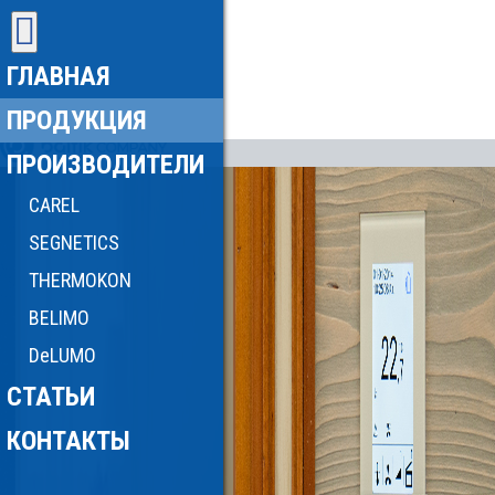
ГЛАВНАЯ
ПРОДУКЦИЯ
ПРОИЗВОДИТЕЛИ
CAREL
SEGNETICS
THERMOKON
BELIMO
DeLUMO
СТАТЬИ
КОНТАКТЫ