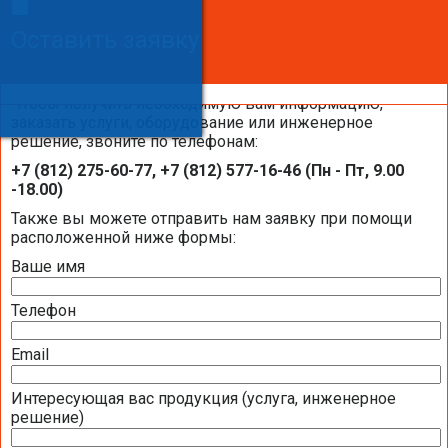
Сделайте заказ!
Оставить заявку
Оставить заявку
Оставить заявку
Чтобы получить необходимую вам информацию,
заказать услуги, оборудование или инженерное
решение, звоните по телефонам:
Каталоги и брошюры BELIMO
+7 (812) 275-60-77, +7 (812) 577-16-46 (Пн - Пт, 9.00
-18.00)
Общая информация BELIMO
Также вы можете отправить нам заявку при помощи
расположенной ниже формы:
Ваше имя
Презентация компании BELIMO 2016 (2,51
МБ)
Телефон
Полная номенклатура продукции BELIMO
2016 (1,44 МБ)
Email
Интересующая вас продукция (услуга, инженерное
Приводы для воздушных клапанов
решение)