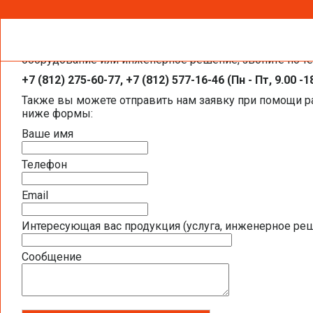
Чтобы получить необходимую вам информацию, заказа
Каталоги и брошюры BELIMO
оборудование или инженерное решение, звоните по т
+7 (812) 275-60-77, +7 (812) 577-16-46 (Пн - Пт, 9.00 -1
Общая информация BELIMO
Также вы можете отправить нам заявку при помощи 
ниже формы:
Презентация компании BELIMO 2016 (2,5
Ваше имя
Полная номенклатура продукции BELIMO 2
Телефон
Приводы для воздушных клапанов
Email
Интересующая вас продукция (услуга, инженерное ре
Полный обзор электроприводов для систе
Сообщение
Каталог ЭЛЕКТРОПРИВОДЫ ДЛЯ ВОЗДУШ
Новое поколение электроприводов для п