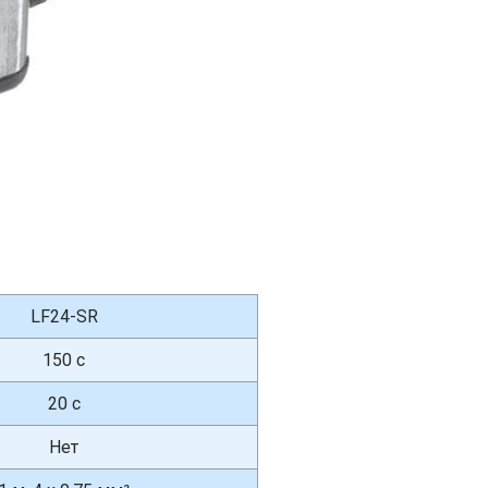
LF24-SR
150 с
20 с
Нет