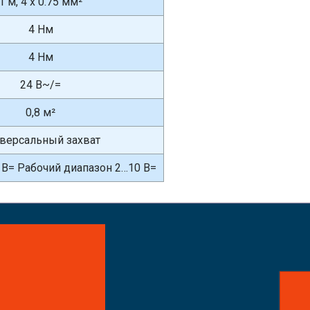
1 м, 4 x 0.75 мм²
4 Нм
4 Нм
24 В~/=
0,8 м²
версальный захват
В= Рабочий диапазон 2…10 В=
айте заказ!