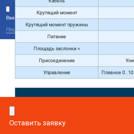
Кабель
×
Крутящий момент
Введите поисковый запрос
Крутящий момент пружины
Питание
Площадь заслонки ≈
Присоединение
Уни
Управление
Плавное 0…10 
Сдел
×
×
Оставить заявку
Оставить заявку