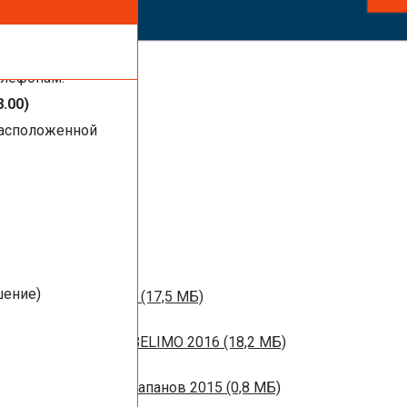
ть услуги,
елефонам:
8.00)
расположенной
1 МБ)
016 (1,44 МБ)
шение)
м вентиляции 2016 (17,5 МБ)
НЫХ ЗАСЛОНОК BELIMO 2016 (18,2 МБ)
ротивопожарных клапанов 2015 (0,8 МБ)