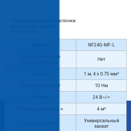
Привод воздушной заслонки
Встроенная пружина
IP66 NEMA8
Артикул
NF24G-MF-L
Вспомогательные
Нет
переключатели
Кабель
1 м, 4 x 0.75 мм²
Крутящий момент
10 Нм
Питание
24 В~/=
Площадь заслонки ≈
4 м²
×
Введите поисковый запрос
Универсальный
Присоединение
захват