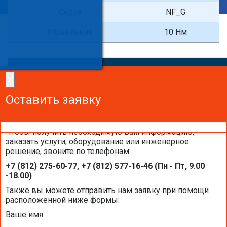
Серия
NF_G
Управление
10 Нм
×
×
Сделайте заказ!
Оставить заявку
Оставить заявку
Оставить заявку
Чтобы получить необходимую вам информацию,
заказать услуги, оборудование или инженерное
решение, звоните по телефонам:
Каталоги и брошюры BELIMO
+7 (812) 275-60-77, +7 (812) 577-16-46 (Пн - Пт, 9.00
-18.00)
Общая информация BELIMO
Также вы можете отправить нам заявку при помощи
расположенной ниже формы:
Ваше имя
Презентация компании BELIMO 2016 (2,51
МБ)