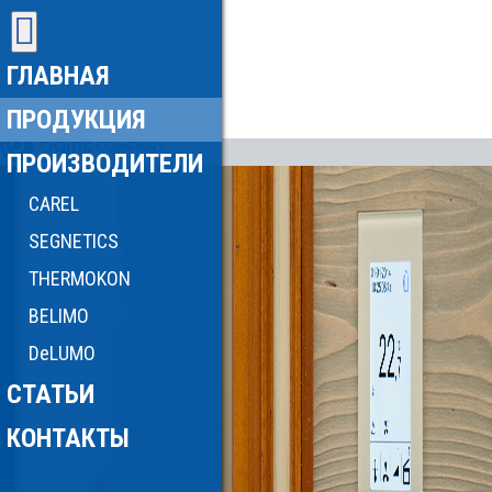
ГЛАВНАЯ
ПРОДУКЦИЯ
ПРОИЗВОДИТЕЛИ
CAREL
SEGNETICS
THERMOKON
BELIMO
DeLUMO
СТАТЬИ
КОНТАКТЫ