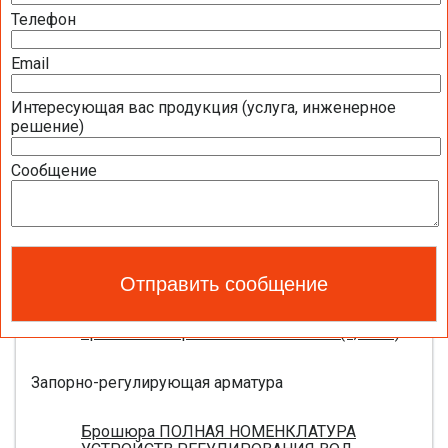
Телефон
Полная номенклатура продукции BELIMO
2016 (1,44 МБ)
Email
Интересующая вас продукция (услуга, инженерное
Приводы для воздушных клапанов
решение)
Полный обзор электроприводов для систем
Сообщение
вентиляции 2016 (17,5 МБ)
Каталог ЭЛЕКТРОПРИВОДЫ ДЛЯ
ВОЗДУШНЫХ ЗАСЛОНОК BELIMO 2016 (18,2
МБ)
Новое поколение электроприводов для
противопожарных клапанов 2015 (0,8 МБ)
Запорно-регулирующая арматура
Брошюра ПОЛНАЯ НОМЕНКЛАТУРА