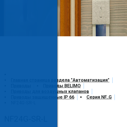
Главная страница раздела "Автоматизация"
Приводы
Приводы BELIMO
Приводы для воздушных клапанов
Приводы защищенные IP 66
Серия NF..G
NF24G-SR-L
NF24G-SR-L