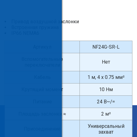
Привод воздушной заслонки
Встроенная пружина
IP66 NEMA6
Артикул
NF24G-SR-L
Вспомогательные
Нет
переключатели
Кабель
1 м, 4 x 0.75 мм²
Крутящий момент
10 Нм
Питание
24 В~/=
Площадь заслонки ≈
2 м²
×
Введите поисковый запрос
Универсальный
Присоединение
захват