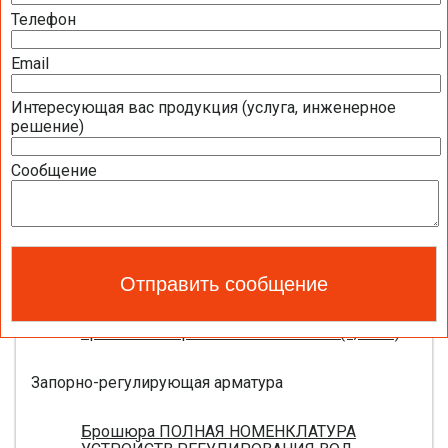
Телефон
Полная номенклатура продукции BELIMO
2016 (1,44 МБ)
Email
Интересующая вас продукция (услуга, инженерное
Приводы для воздушных клапанов
решение)
Полный обзор электроприводов для систем
Сообщение
вентиляции 2016 (17,5 МБ)
Каталог ЭЛЕКТРОПРИВОДЫ ДЛЯ
ВОЗДУШНЫХ ЗАСЛОНОК BELIMO 2016 (18,2
МБ)
Новое поколение электроприводов для
противопожарных клапанов 2015 (0,8 МБ)
Запорно-регулирующая арматура
Брошюра ПОЛНАЯ НОМЕНКЛАТУРА