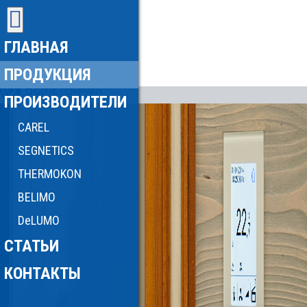
ГЛАВНАЯ
ПРОДУКЦИЯ
ПРОИЗВОДИТЕЛИ
CAREL
SEGNETICS
THERMOKON
BELIMO
DeLUMO
СТАТЬИ
КОНТАКТЫ