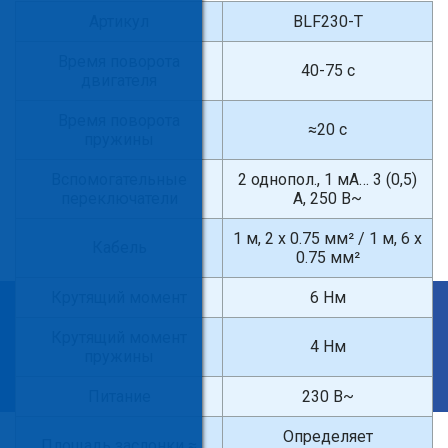
Артикул
BLF230-T
Время поворота
40-75 с
двигателя
Время поворота
≈20 с
пружины
Вспомогательные
2 однопол., 1 мА… 3 (0,5)
переключатели
А, 250 В~
1 м, 2 x 0.75 мм² / 1 м, 6 x
Кабель
0.75 мм²
Крутящий момент
6 Нм
×
Крутящий момент
Введите поисковый запрос
4 Нм
пружины
Питание
230 В~
Определяет
Площадь заслонки ≈