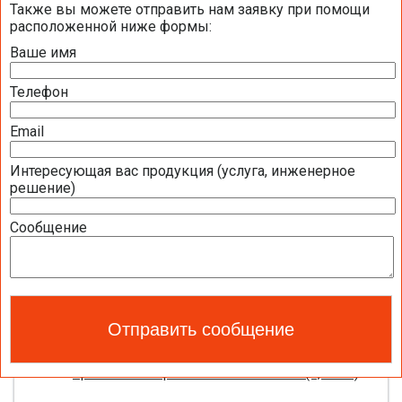
Общая информация BELIMO
Также вы можете отправить нам заявку при помощи
расположенной ниже формы:
Ваше имя
Презентация компании BELIMO 2016 (2,51
МБ)
Телефон
Полная номенклатура продукции BELIMO
2016 (1,44 МБ)
Email
Интересующая вас продукция (услуга, инженерное
Приводы для воздушных клапанов
решение)
Полный обзор электроприводов для систем
Сообщение
вентиляции 2016 (17,5 МБ)
Каталог ЭЛЕКТРОПРИВОДЫ ДЛЯ
ВОЗДУШНЫХ ЗАСЛОНОК BELIMO 2016 (18,2
МБ)
Новое поколение электроприводов для
противопожарных клапанов 2015 (0,8 МБ)