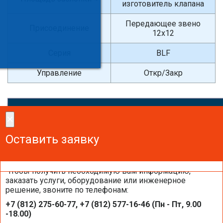
изготовитель клапана
Передающее звено
Присоединение
12х12
Серия
BLF
Управление
Откр/Закр
×
×
Сделайте заказ!
Оставить заявку
Оставить заявку
Оставить заявку
Чтобы получить необходимую вам информацию,
заказать услуги, оборудование или инженерное
решение, звоните по телефонам:
Каталоги и брошюры BELIMO
+7 (812) 275-60-77, +7 (812) 577-16-46 (Пн - Пт, 9.00
-18.00)