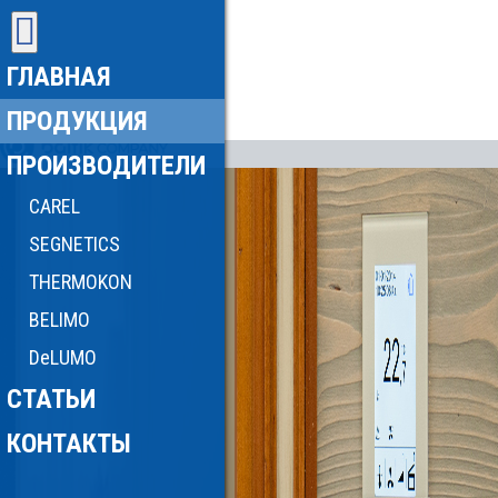
ГЛАВНАЯ
ПРОДУКЦИЯ
ПРОИЗВОДИТЕЛИ
CAREL
SEGNETICS
THERMOKON
BELIMO
DeLUMO
СТАТЬИ
КОНТАКТЫ