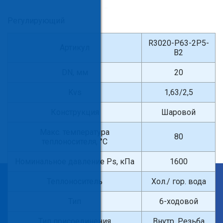
Регулирующий
R3020-P63-2P5-
Артикул
B2
DN, мм
20
Kvs
1,63/2,5
Конструкция
Шаровой
Макс. температура
80
теплоносителя, °С
Номинальное давление Ps, кПа
1600
×
Теплоноситель
Хол./ гор. вода
Введите поисковый запрос
Тип
6-ходовой
Тип присоединения
Внутр. Резьба