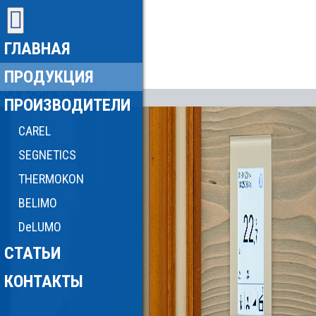
ГЛАВНАЯ
ПРОДУКЦИЯ
ПРОИЗВОДИТЕЛИ
CAREL
SEGNETICS
THERMOKON
BELIMO
DeLUMO
СТАТЬИ
КОНТАКТЫ