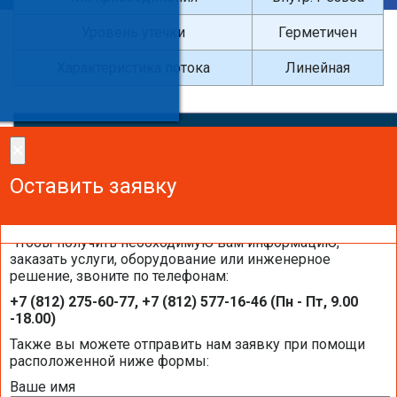
Уровень утечки
Герметичен
Характеристика потока
Линейная
×
×
Сделайте заказ!
Оставить заявку
Оставить заявку
Оставить заявку
Чтобы получить необходимую вам информацию,
заказать услуги, оборудование или инженерное
решение, звоните по телефонам:
Каталоги и брошюры BELIMO
+7 (812) 275-60-77, +7 (812) 577-16-46 (Пн - Пт, 9.00
-18.00)
Общая информация BELIMO
Также вы можете отправить нам заявку при помощи
расположенной ниже формы:
Ваше имя
Презентация компании BELIMO 2016 (2,51