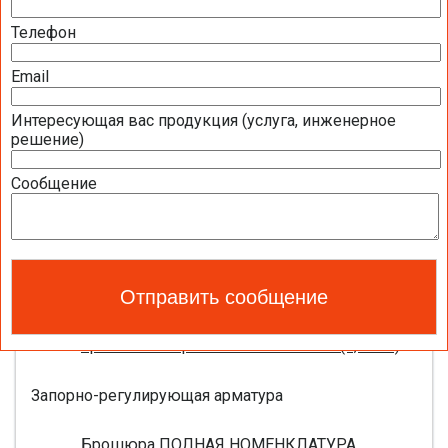
МБ)
Телефон
Полная номенклатура продукции BELIMO
2016 (1,44 МБ)
Email
Интересующая вас продукция (услуга, инженерное
Приводы для воздушных клапанов
решение)
Полный обзор электроприводов для систем
Сообщение
вентиляции 2016 (17,5 МБ)
Каталог ЭЛЕКТРОПРИВОДЫ ДЛЯ
ВОЗДУШНЫХ ЗАСЛОНОК BELIMO 2016 (18,2
МБ)
Новое поколение электроприводов для
противопожарных клапанов 2015 (0,8 МБ)
Запорно-регулирующая арматура
Брошюра ПОЛНАЯ НОМЕНКЛАТУРА