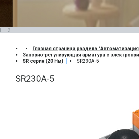
1
2
Главная страница раздела "Автоматизация
Запорно-регулирующая арматура с электропр
SR cерия (20 Нм)
SR230A-5
SR230A-5