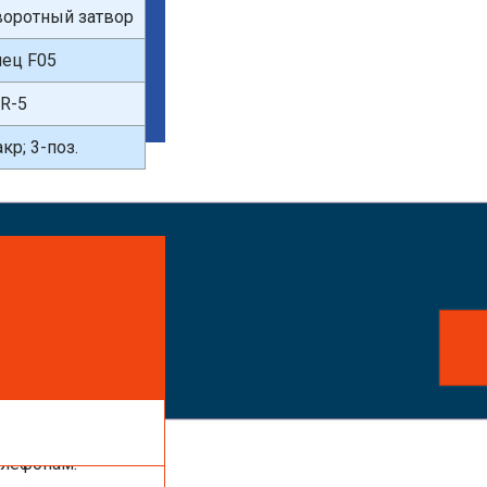
оротный затвор
ец F05
R-5
кр; 3-поз.
айте заказ!
ть услуги,
елефонам: