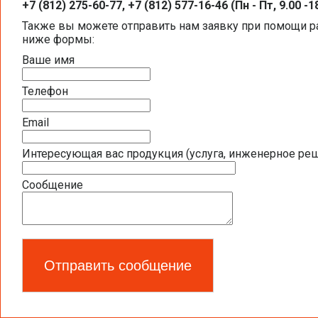
+7 (812) 275-60-77, +7 (812) 577-16-46 (Пн - Пт, 9.00 -1
Общая информация BELIMO
Также вы можете отправить нам заявку при помощи 
ниже формы:
Презентация компании BELIMO 2016 (2,5
Ваше имя
Полная номенклатура продукции BELIMO 2
Телефон
Приводы для воздушных клапанов
Email
Интересующая вас продукция (услуга, инженерное ре
Полный обзор электроприводов для систе
Сообщение
Каталог ЭЛЕКТРОПРИВОДЫ ДЛЯ ВОЗДУШ
Новое поколение электроприводов для п
Запорно-регулирующая арматура
Брошюра ПОЛНАЯ НОМЕНКЛАТУРА УСТРО