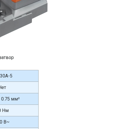
затвор
30A-5
Нет
x 0.75 мм²
0 Нм
0 В~