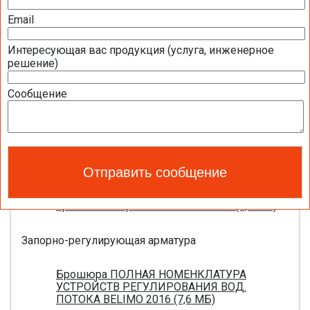
Полная номенклатура продукции BELIMO
2016 (1,44 МБ)
Email
Интересующая вас продукция (услуга, инженерное
Приводы для воздушных клапанов
решение)
Полный обзор электроприводов для систем
Сообщение
вентиляции 2016 (17,5 МБ)
Каталог ЭЛЕКТРОПРИВОДЫ ДЛЯ
ВОЗДУШНЫХ ЗАСЛОНОК BELIMO 2016 (18,2
МБ)
Новое поколение электроприводов для
противопожарных клапанов 2015 (0,8 МБ)
Запорно-регулирующая арматура
Брошюра ПОЛНАЯ НОМЕНКЛАТУРА
УСТРОЙСТВ РЕГУЛИРОВАНИЯ ВОД.
ПОТОКА BELIMO 2016 (7,6 МБ)