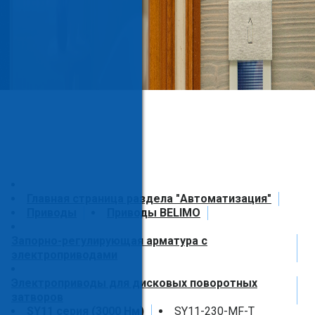
Главная страница раздела "Автоматизация"
Приводы
Приводы BELIMO
Запорно-регулирующая арматура с
электроприводами
Электроприводы для дисковых поворотных
затворов
SY11 серия (3000 Нм)
SY11-230-MF-T