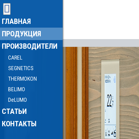
ГЛАВНАЯ
ПРОДУКЦИЯ
ПРОИЗВОДИТЕЛИ
CAREL
SEGNETICS
THERMOKON
BELIMO
DeLUMO
СТАТЬИ
КОНТАКТЫ