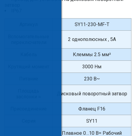
затвор
IP67
Артикул
SY11-230-MF-T
Вспомогательные
2 однополюсных , 5А
переключатели
Кабель
Клеммы 2.5 мм²
Крутящий момент
3000 Нм
Питание
230 В~
Площадь
Дисковый поворотный затвор
заслонки ≈
Присоединение
Фланец F16
Серия
SY11
Плавное 0…10 В= Рабочий