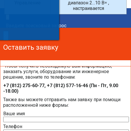
Управление
диапазон 2…10 В= ,
настраивается
×
Введите поисковый запрос
×
×
Сделайте заказ!
Оставить заявку
Оставить заявку
Оставить заявку
Чтобы получить необходимую вам информацию,
заказать услуги, оборудование или инженерное
решение, звоните по телефонам:
Каталоги и брошюры BELIMO
+7 (812) 275-60-77, +7 (812) 577-16-46 (Пн - Пт, 9.00
-18.00)
Общая информация BELIMO
Также вы можете отправить нам заявку при помощи
расположенной ниже формы:
Ваше имя
Презентация компании BELIMO 2016 (2,51
МБ)
Телефон