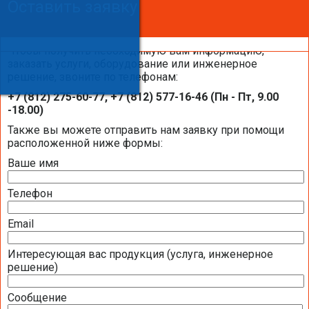
Оставить заявку
Оставить заявку
Оставить заявку
Чтобы получить необходимую вам информацию,
заказать услуги, оборудование или инженерное
решение, звоните по телефонам:
Каталоги и брошюры BELIMO
+7 (812) 275-60-77, +7 (812) 577-16-46 (Пн - Пт, 9.00
-18.00)
Общая информация BELIMO
Также вы можете отправить нам заявку при помощи
расположенной ниже формы:
Ваше имя
Презентация компании BELIMO 2016 (2,51
МБ)
Телефон
Полная номенклатура продукции BELIMO
2016 (1,44 МБ)
Email
Интересующая вас продукция (услуга, инженерное
Приводы для воздушных клапанов
решение)
Полный обзор электроприводов для систем
Сообщение
вентиляции 2016 (17,5 МБ)