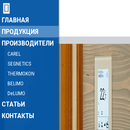
ГЛАВНАЯ
ПРОДУКЦИЯ
ПРОИЗВОДИТЕЛИ
CAREL
SEGNETICS
THERMOKON
BELIMO
DeLUMO
СТАТЬИ
КОНТАКТЫ