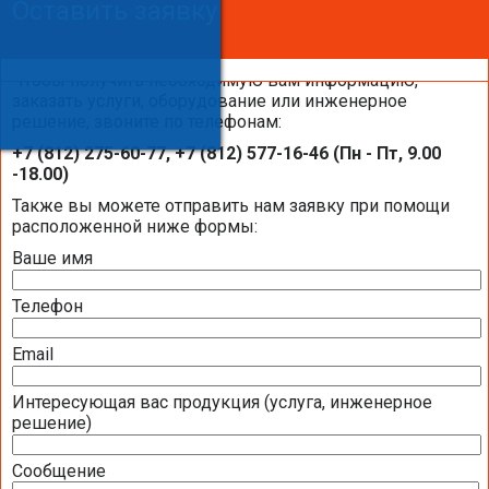
Оставить заявку
Оставить заявку
Оставить заявку
Чтобы получить необходимую вам информацию,
заказать услуги, оборудование или инженерное
решение, звоните по телефонам:
Каталоги и брошюры BELIMO
+7 (812) 275-60-77, +7 (812) 577-16-46 (Пн - Пт, 9.00
-18.00)
Общая информация BELIMO
Также вы можете отправить нам заявку при помощи
расположенной ниже формы:
Ваше имя
Презентация компании BELIMO 2016 (2,51
МБ)
Телефон
Полная номенклатура продукции BELIMO
2016 (1,44 МБ)
Email
Интересующая вас продукция (услуга, инженерное
Приводы для воздушных клапанов
решение)
Полный обзор электроприводов для систем
Сообщение
вентиляции 2016 (17,5 МБ)