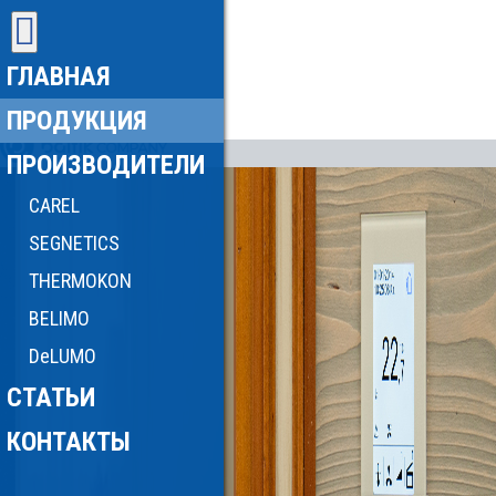
ГЛАВНАЯ
ПРОДУКЦИЯ
ПРОИЗВОДИТЕЛИ
CAREL
SEGNETICS
THERMOKON
BELIMO
DeLUMO
СТАТЬИ
КОНТАКТЫ