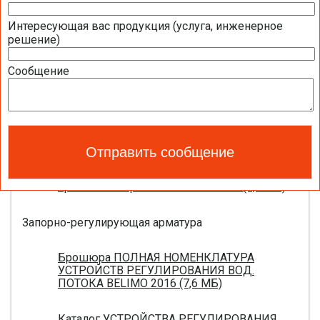
Интересующая вас продукция (услуга, инженерное
Приводы для воздушных клапанов
решение)
Полный обзор электроприводов для систем
Сообщение
вентиляции 2016 (17,5 МБ)
Каталог ЭЛЕКТРОПРИВОДЫ ДЛЯ
ВОЗДУШНЫХ ЗАСЛОНОК BELIMO 2016 (18,2
МБ)
Новое поколение электроприводов для
противопожарных клапанов 2015 (0,8 МБ)
Запорно-регулирующая арматура
Брошюра ПОЛНАЯ НОМЕНКЛАТУРА
УСТРОЙСТВ РЕГУЛИРОВАНИЯ ВОД.
ПОТОКА BELIMO 2016 (7,6 МБ)
Каталог УСТРОЙСТВА РЕГУЛИРОВАНИЯ