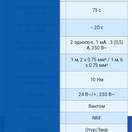
Время поворота
75 с
двигателя
Время поворота
˂ 20 с
пружины
Вспомогательные
2 однопол., 1 мА… 3 (0,5)
переключатели
А, 250 В~
1 м, 2 x 0.75 мм² / 1 м, 6
Кабель
x 0.75 мм²
Крутящий момент
10 Нм
пружины
Питание
24 В~/= ; 230 В~
Присоединение
Винтом
Серия
NRF
×
Управление
Откр/Закр