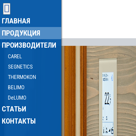
ГЛАВНАЯ
ПРОДУКЦИЯ
ПРОИЗВОДИТЕЛИ
CAREL
SEGNETICS
THERMOKON
BELIMO
DeLUMO
СТАТЬИ
КОНТАКТЫ