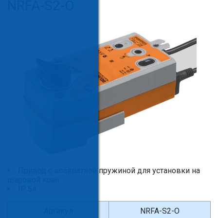
NRFA-S2-O
Привод c возвратной пружиной для установки на
шаровой кран
IP 54
Артикул
NRFA-S2-O