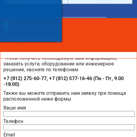
Введите поисковый запрос
×
×
Сделайте заказ!
Оставить заявку
Оставить заявку
Оставить заявку
Чтобы получить необходимую вам информацию,
заказать услуги, оборудование или инженерное
решение, звоните по телефонам:
Каталоги и брошюры BELIMO
+7 (812) 275-60-77, +7 (812) 577-16-46 (Пн - Пт, 9.00
-18.00)
Общая информация BELIMO
Также вы можете отправить нам заявку при помощи
расположенной ниже формы:
Ваше имя
Презентация компании BELIMO 2016 (2,51
МБ)
Телефон
Полная номенклатура продукции BELIMO
2016 (1,44 МБ)
Email