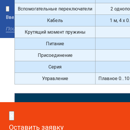
Вспомогательные переключатели
2 однопол
×
Введите поисковый запрос
Кабель
1 м, 4 x 0
Крутящий момент пружины
Питание
Присоединение
Серия
Управление
Плавное 0…10 
Сдел
×
×
Оставить заявку
Оставить заявку