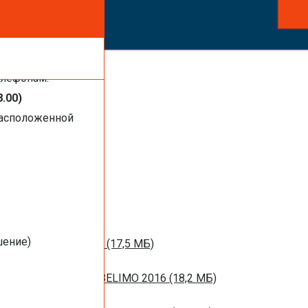
ть услуги,
елефонам:
8.00)
расположенной
1 МБ)
016 (1,44 МБ)
шение)
м вентиляции 2016 (17,5 МБ)
НЫХ ЗАСЛОНОК BELIMO 2016 (18,2 МБ)