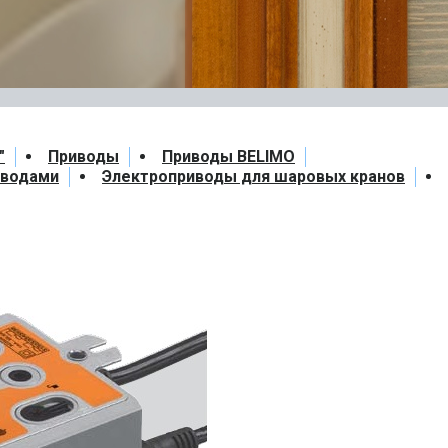
"
Приводы
Приводы BELIMO
иводами
Электроприводы для шаровых кранов