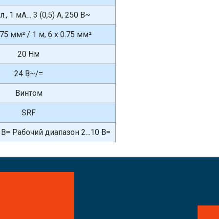
., 1 мА… 3 (0,5) А, 250 В~
.75 мм² / 1 м, 6 x 0.75 мм²
20 Нм
24 В~/=
Винтом
SRF
В= Рабочий диапазон 2…10 В=
айте заказ!