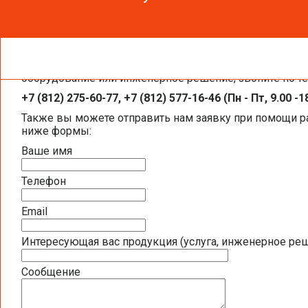
Чтобы получить необходимую вам информацию, заказа
Каталоги и брошюры BELIMO
оборудование или инженерное решение, звоните по т
+7 (812) 275-60-77, +7 (812) 577-16-46 (Пн - Пт, 9.00 -1
Общая информация BELIMO
Также вы можете отправить нам заявку при помощи 
ниже формы:
Презентация компании BELIMO 2016 (2,5
Ваше имя
Полная номенклатура продукции BELIMO 2
Телефон
Приводы для воздушных клапанов
Email
Интересующая вас продукция (услуга, инженерное ре
Полный обзор электроприводов для систе
Сообщение
Каталог ЭЛЕКТРОПРИВОДЫ ДЛЯ ВОЗДУШ