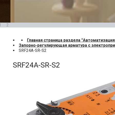
1
2
Главная страница раздела "Автоматизация
Запорно-регулирующая арматура с электропр
SRF24A-SR-S2
SRF24A-SR-S2