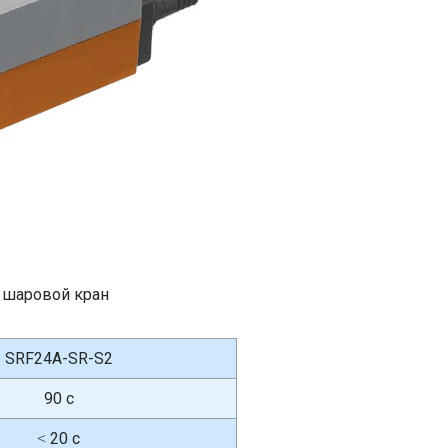
а шаровой кран
SRF24A-SR-S2
90 с
˂ 20 с