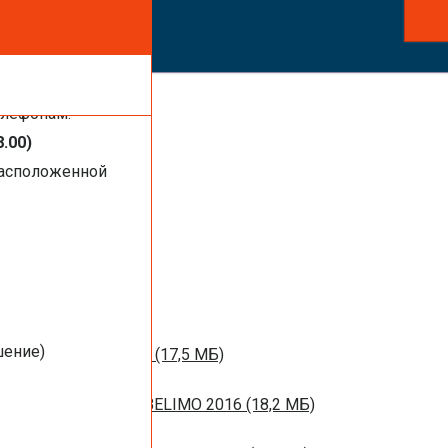
ть услуги,
елефонам:
8.00)
расположенной
1 МБ)
016 (1,44 МБ)
шение)
м вентиляции 2016 (17,5 МБ)
НЫХ ЗАСЛОНОК BELIMO 2016 (18,2 МБ)