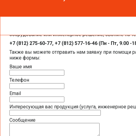
Чтобы получить необходимую вам информацию, заказа
Каталоги и брошюры BELIMO
оборудование или инженерное решение, звоните по т
+7 (812) 275-60-77, +7 (812) 577-16-46 (Пн - Пт, 9.00 -1
Общая информация BELIMO
Также вы можете отправить нам заявку при помощи 
ниже формы:
Презентация компании BELIMO 2016 (2,5
Ваше имя
Полная номенклатура продукции BELIMO 2
Телефон
Приводы для воздушных клапанов
Email
Интересующая вас продукция (услуга, инженерное ре
Полный обзор электроприводов для систе
Сообщение
Каталог ЭЛЕКТРОПРИВОДЫ ДЛЯ ВОЗДУШ