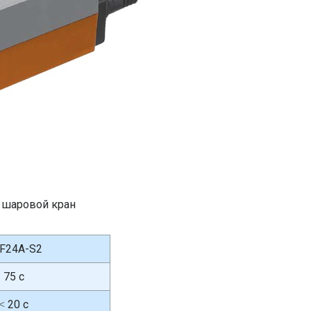
а шаровой кран
F24A-S2
75 с
˂ 20 с