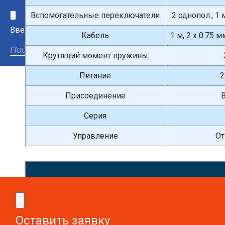
Вспомогательные переключатели
2 однопол., 1 
×
Введите поисковый запрос
Кабель
1 м, 2 x 0.75 м
Крутящий момент пружины
Питание
2
Присоединение
Серия
Управление
От
Сдел
×
×
Оставить заявку
Оставить заявку