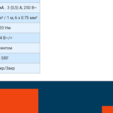
мА… 3 (0,5) А, 250 В~
м² / 1 м, 6 x 0.75 мм²
20 Нм
4 В~/=
Винтом
SRF
кр/Закр
айте заказ!