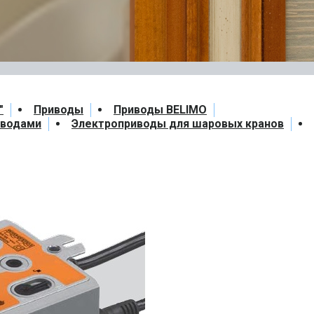
"
Приводы
Приводы BELIMO
иводами
Электроприводы для шаровых кранов