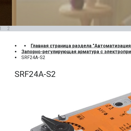
1
2
Главная страница раздела "Автоматизация
Запорно-регулирующая арматура с электропр
SRF24A-S2
SRF24A-S2