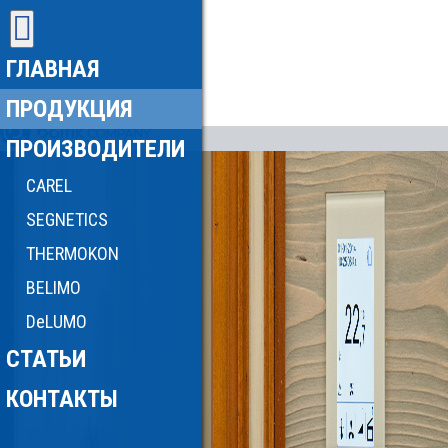
ГЛАВНАЯ
ПРОДУКЦИЯ
ПРОИЗВОДИТЕЛИ
CAREL
SEGNETICS
THERMOKON
BELIMO
DeLUMO
СТАТЬИ
КОНТАКТЫ