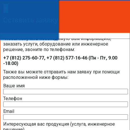
×
×
Сделайте заказ!
Оставить заявку
Оставить заявку
Оставить заявку
Чтобы получить необходимую вам информацию,
заказать услуги, оборудование или инженерное
решение, звоните по телефонам:
Каталоги и брошюры BELIMO
+7 (812) 275-60-77, +7 (812) 577-16-46 (Пн - Пт, 9.00
-18.00)
Общая информация BELIMO
Также вы можете отправить нам заявку при помощи
расположенной ниже формы:
Ваше имя
Презентация компании BELIMO 2016 (2,51
МБ)
Телефон
Полная номенклатура продукции BELIMO
2016 (1,44 МБ)
Email
Интересующая вас продукция (услуга, инженерное
Приводы для воздушных клапанов
решение)