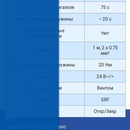
Время поворота двигателя
75 с
Время поворота пружины
˂ 20 с
Вспомогательные
Нет
переключатели
1 м, 2 x 0.75
Кабель
мм²
Крутящий момент пружины
20 Нм
Питание
24 В~/=
Присоединение
Винтом
Серия
SRF
Управление
Откр/Закр
×
Введите поисковый запрос