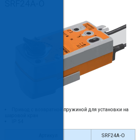
SRF24A-O
Привод c возвратной пружиной для установки на
шаровой кран
IP 54
Артикул
SRF24A-O