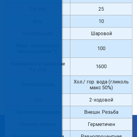
DN, мм
25
Kvs
10
Конструкция
Шаровой
Макс. температура
100
теплоносителя, °С
Номинальное давление
1600
Ps, кПа
Хол./ гор. вода (гликоль
Теплоноситель
макс 50%)
Тип
2-ходовой
Тип присоединения
Внешн. Резьба
Уровень утечки
Герметичен
×
Введите поисковый запрос
Характеристика потока
Равнопроцентная