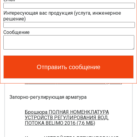
Интересующая вас продукция (услуга, инженерное
Приводы для воздушных клапанов
решение)
Полный обзор электроприводов для систем
Сообщение
вентиляции 2016 (17,5 МБ)
Каталог ЭЛЕКТРОПРИВОДЫ ДЛЯ
ВОЗДУШНЫХ ЗАСЛОНОК BELIMO 2016 (18,2
МБ)
Новое поколение электроприводов для
противопожарных клапанов 2015 (0,8 МБ)
Запорно-регулирующая арматура
Брошюра ПОЛНАЯ НОМЕНКЛАТУРА
УСТРОЙСТВ РЕГУЛИРОВАНИЯ ВОД.
ПОТОКА BELIMO 2016 (7,6 МБ)