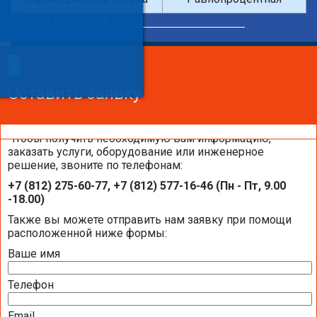
×
×
Сделайте заказ!
Оставить заявку
Оставить заявку
Оставить заявку
Чтобы получить необходимую вам информацию,
заказать услуги, оборудование или инженерное
решение, звоните по телефонам:
Каталоги и брошюры BELIMO
+7 (812) 275-60-77, +7 (812) 577-16-46 (Пн - Пт, 9.00
-18.00)
Общая информация BELIMO
Также вы можете отправить нам заявку при помощи
расположенной ниже формы:
Ваше имя
Презентация компании BELIMO 2016 (2,51
МБ)
Телефон
Полная номенклатура продукции BELIMO
2016 (1,44 МБ)
Email