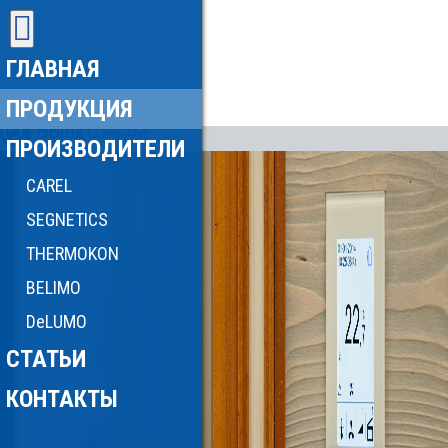
ГЛАВНАЯ
ПРОДУКЦИЯ
ПРОИЗВОДИТЕЛИ
CAREL
SEGNETICS
THERMOKON
BELIMO
DeLUMO
СТАТЬИ
КОНТАКТЫ