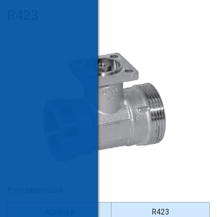
R423
Регулирующий
Артикул
R423