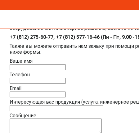
Чтобы получить необходимую вам информацию, заказа
Каталоги и брошюры BELIMO
оборудование или инженерное решение, звоните по т
+7 (812) 275-60-77, +7 (812) 577-16-46 (Пн - Пт, 9.00 -1
Общая информация BELIMO
Также вы можете отправить нам заявку при помощи 
ниже формы:
Презентация компании BELIMO 2016 (2,5
Ваше имя
Полная номенклатура продукции BELIMO 2
Телефон
Приводы для воздушных клапанов
Email
Интересующая вас продукция (услуга, инженерное ре
Полный обзор электроприводов для систе
Сообщение
Каталог ЭЛЕКТРОПРИВОДЫ ДЛЯ ВОЗДУШ
Новое поколение электроприводов для п