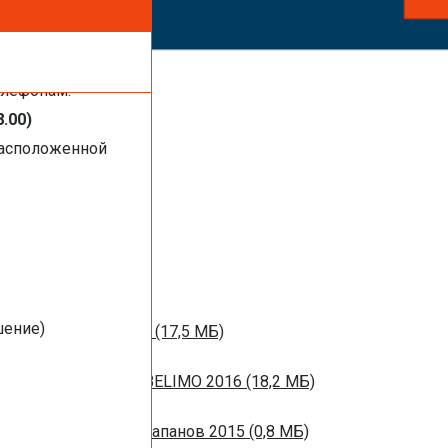
ть услуги,
елефонам:
8.00)
расположенной
1 МБ)
016 (1,44 МБ)
шение)
м вентиляции 2016 (17,5 МБ)
НЫХ ЗАСЛОНОК BELIMO 2016 (18,2 МБ)
ротивопожарных клапанов 2015 (0,8 МБ)