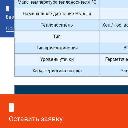
Макс. температура теплоносителя, °С
×
Номинальное давление Ps, кПа
Введите поисковый запрос
Теплоноситель
Хол./ гор. 
Тип
Тип присоединения
В
Уровень утечки
Герметичен
Характеристика потока
Рав
Сдел
×
×
Оставить заявку
Оставить заявку