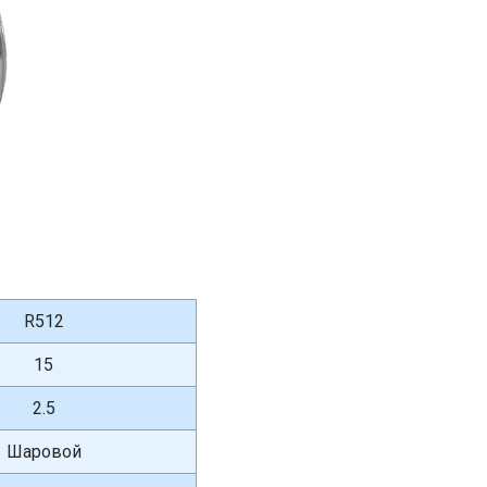
R512
15
2.5
Шаровой