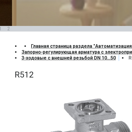
1
2
Главная страница раздела "Автоматизация
Запорно-регулирующая арматура с электропр
3-ходовые с внешней резьбой DN 10...50
R
R512