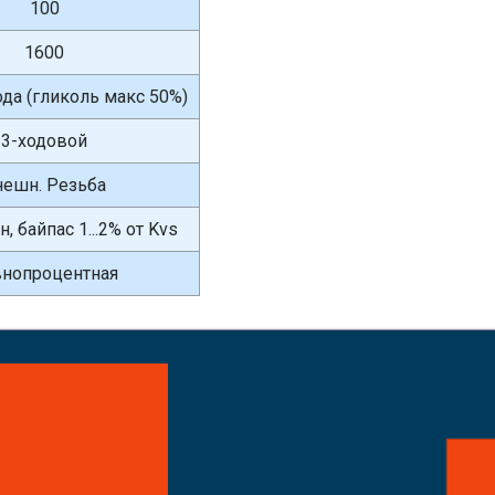
100
1600
вода (гликоль макс 50%)
3-ходовой
нешн. Резьба
, байпас 1...2% от Kvs
нопроцентная
айте заказ!