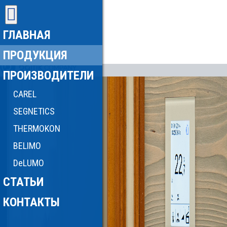
ГЛАВНАЯ
ПРОДУКЦИЯ
ПРОИЗВОДИТЕЛИ
CAREL
SEGNETICS
THERMOKON
BELIMO
DeLUMO
СТАТЬИ
КОНТАКТЫ