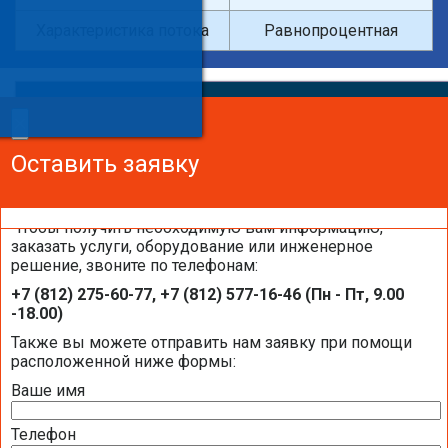
Характеристика потока
Равнопроцентная
×
×
Сделайте заказ!
Оставить заявку
Оставить заявку
Оставить заявку
Чтобы получить необходимую вам информацию,
заказать услуги, оборудование или инженерное
решение, звоните по телефонам:
Каталоги и брошюры BELIMO
+7 (812) 275-60-77, +7 (812) 577-16-46 (Пн - Пт, 9.00
-18.00)
Общая информация BELIMO
Также вы можете отправить нам заявку при помощи
расположенной ниже формы:
Ваше имя
Презентация компании BELIMO 2016 (2,51
МБ)
Телефон