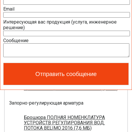
Полная номенклатура продукции BELIMO
2016 (1,44 МБ)
Email
Интересующая вас продукция (услуга, инженерное
Приводы для воздушных клапанов
решение)
Полный обзор электроприводов для систем
Сообщение
вентиляции 2016 (17,5 МБ)
Каталог ЭЛЕКТРОПРИВОДЫ ДЛЯ
ВОЗДУШНЫХ ЗАСЛОНОК BELIMO 2016 (18,2
МБ)
Новое поколение электроприводов для
противопожарных клапанов 2015 (0,8 МБ)
Запорно-регулирующая арматура
Брошюра ПОЛНАЯ НОМЕНКЛАТУРА
УСТРОЙСТВ РЕГУЛИРОВАНИЯ ВОД.
ПОТОКА BELIMO 2016 (7,6 МБ)