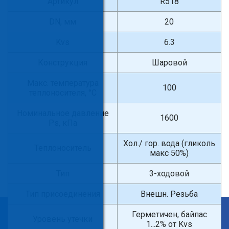
Артикул
R518
DN, мм
20
Kvs
6.3
Конструкция
Шаровой
Макс. температура
100
теплоносителя, °С
Номинальное давление
1600
Ps, кПа
Хол./ гор. вода (гликоль
Теплоноситель
макс 50%)
Тип
3-ходовой
Тип присоединения
Внешн. Резьба
×
Герметичен, байпас
Уровень утечки
1...2% от Kvs
Введите поисковый запрос