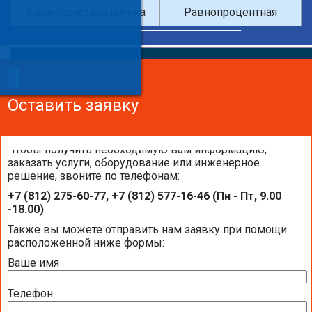
Характеристика потока
Равнопроцентная
×
×
Сделайте заказ!
Оставить заявку
Оставить заявку
Оставить заявку
Чтобы получить необходимую вам информацию,
заказать услуги, оборудование или инженерное
решение, звоните по телефонам:
Каталоги и брошюры BELIMO
+7 (812) 275-60-77, +7 (812) 577-16-46 (Пн - Пт, 9.00
-18.00)
Общая информация BELIMO
Также вы можете отправить нам заявку при помощи
расположенной ниже формы:
Ваше имя
Презентация компании BELIMO 2016 (2,51
МБ)
Телефон
Полная номенклатура продукции BELIMO