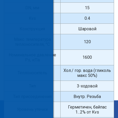
DN, мм
15
Kvs
0.4
Конструкция
Шаровой
Макс. температура
120
теплоносителя, °С
Номинальное давление
1600
Ps, кПа
Хол./ гор. вода (гликоль
Теплоноситель
макс 50%)
Тип
3-ходовой
Тип присоединения
Внутр. Резьба
Герметичен, байпас
×
Уровень утечки
1...2% от Kvs
Введите поисковый запрос