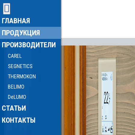
ГЛАВНАЯ
ПРОДУКЦИЯ
ПРОИЗВОДИТЕЛИ
CAREL
SEGNETICS
THERMOKON
BELIMO
DeLUMO
СТАТЬИ
КОНТАКТЫ