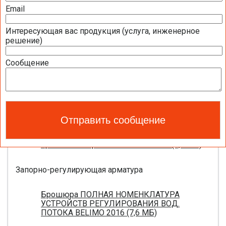
2016 (1,44 МБ)
Email
Интересующая вас продукция (услуга, инженерное
Приводы для воздушных клапанов
решение)
Полный обзор электроприводов для систем
Сообщение
вентиляции 2016 (17,5 МБ)
Каталог ЭЛЕКТРОПРИВОДЫ ДЛЯ
ВОЗДУШНЫХ ЗАСЛОНОК BELIMO 2016 (18,2
МБ)
Новое поколение электроприводов для
противопожарных клапанов 2015 (0,8 МБ)
Запорно-регулирующая арматура
Брошюра ПОЛНАЯ НОМЕНКЛАТУРА
УСТРОЙСТВ РЕГУЛИРОВАНИЯ ВОД.
ПОТОКА BELIMO 2016 (7,6 МБ)