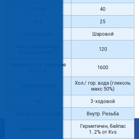
DN, мм
40
Kvs
25
Конструкция
Шаровой
Макс. температура
120
теплоносителя, °С
Номинальное давление
1600
Ps, кПа
Хол./ гор. вода (гликоль
Теплоноситель
макс 50%)
Тип
3-ходовой
Тип присоединения
Внутр. Резьба
Герметичен, байпас
×
Уровень утечки
1...2% от Kvs
Введите поисковый запрос