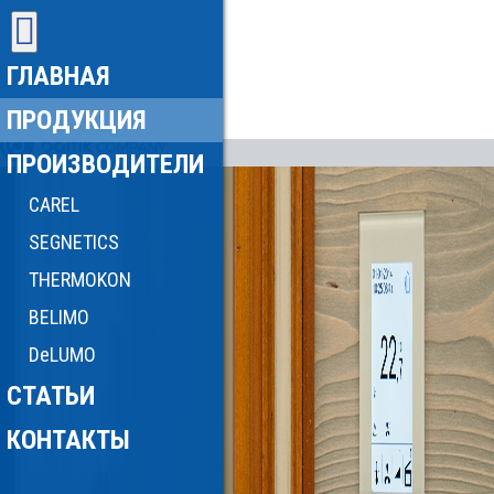
ГЛАВНАЯ
ПРОДУКЦИЯ
ПРОИЗВОДИТЕЛИ
CAREL
SEGNETICS
THERMOKON
BELIMO
DeLUMO
СТАТЬИ
КОНТАКТЫ