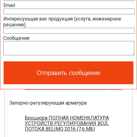
2016 (1,44 МБ)
Email
Интересующая вас продукция (услуга, инженерное
Приводы для воздушных клапанов
решение)
Полный обзор электроприводов для систем
Сообщение
вентиляции 2016 (17,5 МБ)
Каталог ЭЛЕКТРОПРИВОДЫ ДЛЯ
ВОЗДУШНЫХ ЗАСЛОНОК BELIMO 2016 (18,2
МБ)
Новое поколение электроприводов для
противопожарных клапанов 2015 (0,8 МБ)
Запорно-регулирующая арматура
Брошюра ПОЛНАЯ НОМЕНКЛАТУРА
УСТРОЙСТВ РЕГУЛИРОВАНИЯ ВОД.
ПОТОКА BELIMO 2016 (7,6 МБ)