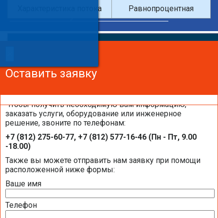
Характеристика потока
Равнопроцентная
×
×
Сделайте заказ!
Оставить заявку
Оставить заявку
Оставить заявку
Чтобы получить необходимую вам информацию,
заказать услуги, оборудование или инженерное
решение, звоните по телефонам:
Каталоги и брошюры BELIMO
+7 (812) 275-60-77, +7 (812) 577-16-46 (Пн - Пт, 9.00
-18.00)
Общая информация BELIMO
Также вы можете отправить нам заявку при помощи
расположенной ниже формы:
Ваше имя
Презентация компании BELIMO 2016 (2,51
МБ)
Телефон
Полная номенклатура продукции BELIMO