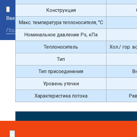
×
Конструкция
Введите поисковый запрос
Макс. температура теплоносителя, °С
Номинальное давление Ps, кПа
Теплоноситель
Хол./ гор. 
Тип
Тип присоединения
В
Уровень утечки
Характеристика потока
Рав
Сдел
×
×