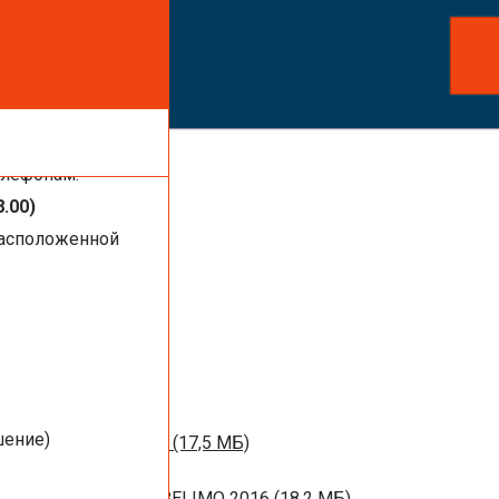
ть услуги,
елефонам:
8.00)
расположенной
1 МБ)
016 (1,44 МБ)
шение)
м вентиляции 2016 (17,5 МБ)
НЫХ ЗАСЛОНОК BELIMO 2016 (18,2 МБ)