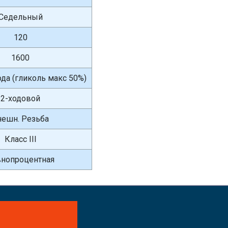
Седельный
120
1600
вода (гликоль макс 50%)
2-ходовой
нешн. Резьба
Класс III
нопроцентная
айте заказ!