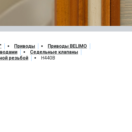
"
Приводы
Приводы BELIMO
иводами
Седельные клапаны
жной резьбой
Н440В