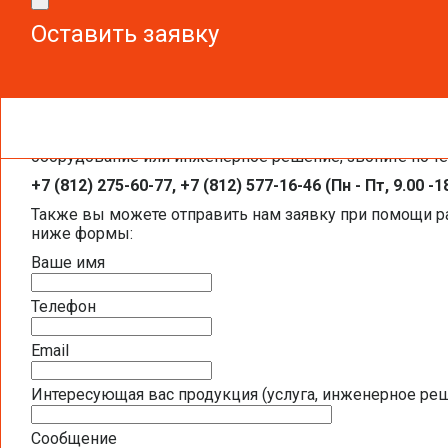
Оставить заявку
Оставить заявку
Чтобы получить необходимую вам информацию, заказа
Каталоги и брошюры BELIMO
оборудование или инженерное решение, звоните по т
+7 (812) 275-60-77, +7 (812) 577-16-46 (Пн - Пт, 9.00 -1
Общая информация BELIMO
Также вы можете отправить нам заявку при помощи 
ниже формы:
Презентация компании BELIMO 2016 (2,5
Ваше имя
Полная номенклатура продукции BELIMO 2
Телефон
Приводы для воздушных клапанов
Email
Интересующая вас продукция (услуга, инженерное ре
Полный обзор электроприводов для систе
Сообщение
Каталог ЭЛЕКТРОПРИВОДЫ ДЛЯ ВОЗДУШ