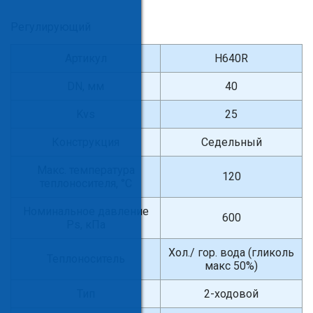
Регулирующий
Артикул
H640R
DN, мм
40
Kvs
25
Конструкция
Седельный
Макс. температура
120
теплоносителя, °С
Номинальное давление
600
Ps, кПа
Хол./ гор. вода (гликоль
Теплоноситель
макс 50%)
Тип
2-ходовой