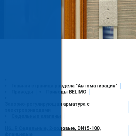
Главная страница раздела "Автоматизация"
Приводы
Приводы BELIMO
Запорно-регулирующая арматура с
электроприводами
Седельные клапаны
H6…R Седельные, 2-ходовые, DN15-100,
фланцевые