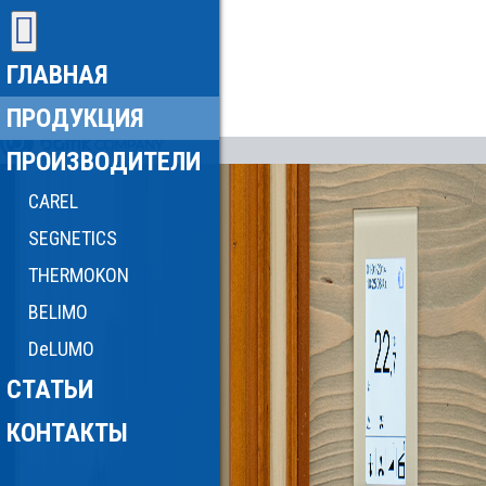
ГЛАВНАЯ
ПРОДУКЦИЯ
ПРОИЗВОДИТЕЛИ
CAREL
SEGNETICS
THERMOKON
BELIMO
DeLUMO
СТАТЬИ
КОНТАКТЫ