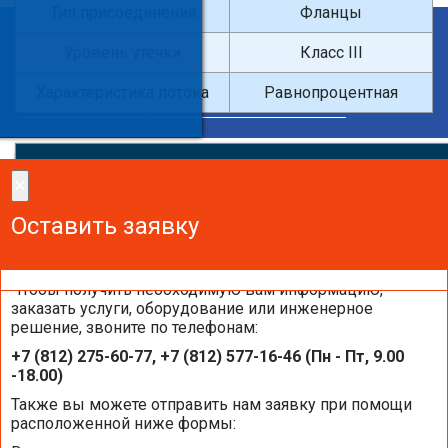
Тип присоединения
Фланцы
×
Уровень утечки
Класс III
Введите поисковый запрос
Характеристика потока
Равнопроцентная
×
×
Сделайте заказ!
Оставить заявку
Оставить заявку
Оставить заявку
Чтобы получить необходимую вам информацию,
заказать услуги, оборудование или инженерное
решение, звоните по телефонам:
Каталоги и брошюры BELIMO
+7 (812) 275-60-77, +7 (812) 577-16-46 (Пн - Пт, 9.00
-18.00)
Общая информация BELIMO
Также вы можете отправить нам заявку при помощи
расположенной ниже формы: