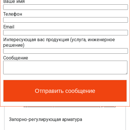
Ваше имя
Презентация компании BELIMO 2016 (2,51
МБ)
Телефон
Полная номенклатура продукции BELIMO
2016 (1,44 МБ)
Email
Интересующая вас продукция (услуга, инженерное
Приводы для воздушных клапанов
решение)
Полный обзор электроприводов для систем
Сообщение
вентиляции 2016 (17,5 МБ)
Каталог ЭЛЕКТРОПРИВОДЫ ДЛЯ
ВОЗДУШНЫХ ЗАСЛОНОК BELIMO 2016 (18,2
МБ)
Новое поколение электроприводов для
противопожарных клапанов 2015 (0,8 МБ)
Запорно-регулирующая арматура