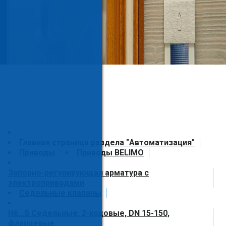
Главная страница раздела "Автоматизация"
Приводы
Приводы BELIMO
Запорно-регулирующая арматура с
электроприводами
Седельные клапаны
H6…S Седельные, 2-ходовые, DN 15-150,
фланцевые