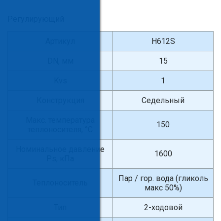
Регулирующий
Артикул
H612S
DN, мм
15
Kvs
1
Конструкция
Седельный
Макс. температура
150
теплоносителя, °С
Номинальное давление
1600
Ps, кПа
Пар / гор. вода (гликоль
Теплоноситель
макс 50%)
Тип
2-ходовой