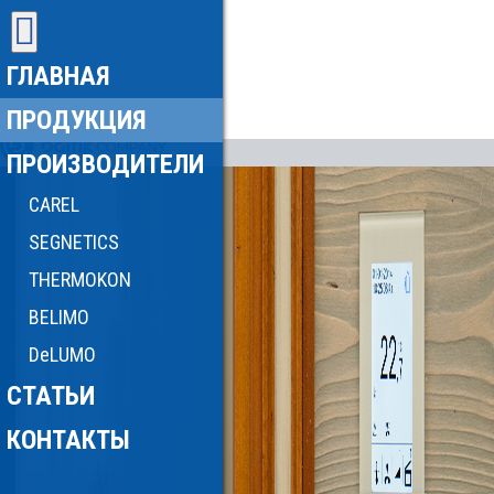
ГЛАВНАЯ
ПРОДУКЦИЯ
ПРОИЗВОДИТЕЛИ
CAREL
SEGNETICS
THERMOKON
BELIMO
DeLUMO
СТАТЬИ
КОНТАКТЫ