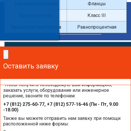
Тип присоединения
Фланцы
×
Уровень утечки
Класс III
Введите поисковый запрос
Характеристика потока
Равнопроцентная
×
×
Сделайте заказ!
Оставить заявку
Оставить заявку
Оставить заявку
Чтобы получить необходимую вам информацию,
заказать услуги, оборудование или инженерное
решение, звоните по телефонам:
Каталоги и брошюры BELIMO
+7 (812) 275-60-77, +7 (812) 577-16-46 (Пн - Пт, 9.00
-18.00)
Общая информация BELIMO
Также вы можете отправить нам заявку при помощи
расположенной ниже формы: