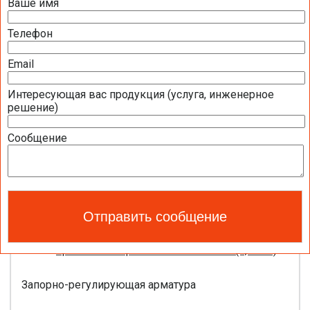
Ваше имя
Презентация компании BELIMO 2016 (2,51
МБ)
Телефон
Полная номенклатура продукции BELIMO
2016 (1,44 МБ)
Email
Интересующая вас продукция (услуга, инженерное
Приводы для воздушных клапанов
решение)
Полный обзор электроприводов для систем
Сообщение
вентиляции 2016 (17,5 МБ)
Каталог ЭЛЕКТРОПРИВОДЫ ДЛЯ
ВОЗДУШНЫХ ЗАСЛОНОК BELIMO 2016 (18,2
МБ)
Новое поколение электроприводов для
противопожарных клапанов 2015 (0,8 МБ)
Запорно-регулирующая арматура