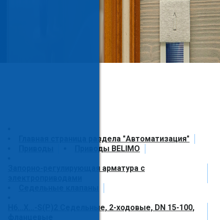
Главная страница раздела "Автоматизация"
Приводы
Приводы BELIMO
Запорно-регулирующая арматура с
электроприводами
Седельные клапаны
H6…X…-S(P)2 Седельные, 2-ходовые, DN 15-100,
фланцевые