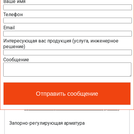
Ваше имя
Презентация компании BELIMO 2016 (2,51
МБ)
Телефон
Полная номенклатура продукции BELIMO
2016 (1,44 МБ)
Email
Интересующая вас продукция (услуга, инженерное
Приводы для воздушных клапанов
решение)
Полный обзор электроприводов для систем
Сообщение
вентиляции 2016 (17,5 МБ)
Каталог ЭЛЕКТРОПРИВОДЫ ДЛЯ
ВОЗДУШНЫХ ЗАСЛОНОК BELIMO 2016 (18,2
МБ)
Новое поколение электроприводов для
противопожарных клапанов 2015 (0,8 МБ)
Запорно-регулирующая арматура