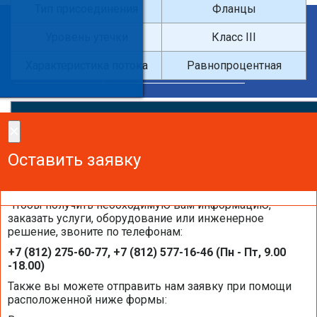
Тип присоединения
Фланцы
×
Уровень утечки
Класс III
Введите поисковый запрос
Характеристика потока
Равнопроцентная
×
×
Сделайте заказ!
Оставить заявку
Оставить заявку
Оставить заявку
Чтобы получить необходимую вам информацию,
заказать услуги, оборудование или инженерное
решение, звоните по телефонам:
Каталоги и брошюры BELIMO
+7 (812) 275-60-77, +7 (812) 577-16-46 (Пн - Пт, 9.00
-18.00)
Общая информация BELIMO
Также вы можете отправить нам заявку при помощи
расположенной ниже формы: