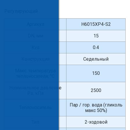
Регулирующий
Артикул
H6015XP4-S2
DN, мм
15
Kvs
0.4
Конструкция
Седельный
Макс. температура
150
теплоносителя, °С
Номинальное давление
2500
Ps, кПа
Пар / гор. вода (гликоль
Теплоноситель
макс 50%)
Тип
2-ходовой