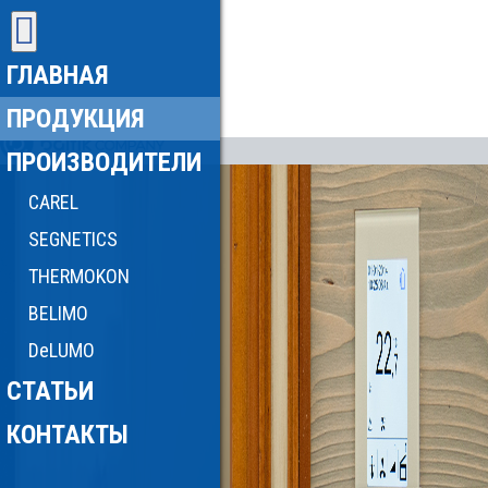
ГЛАВНАЯ
ПРОДУКЦИЯ
ПРОИЗВОДИТЕЛИ
CAREL
SEGNETICS
THERMOKON
BELIMO
DeLUMO
СТАТЬИ
КОНТАКТЫ