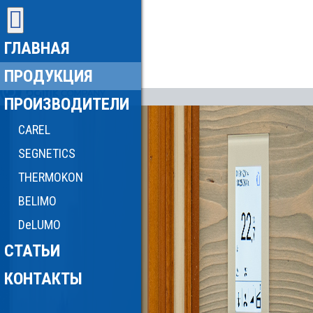
ГЛАВНАЯ
ПРОДУКЦИЯ
ПРОИЗВОДИТЕЛИ
CAREL
SEGNETICS
THERMOKON
BELIMO
DeLUMO
СТАТЬИ
КОНТАКТЫ