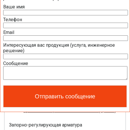
Ваше имя
Презентация компании BELIMO 2016 (2,51
МБ)
Телефон
Полная номенклатура продукции BELIMO
2016 (1,44 МБ)
Email
Интересующая вас продукция (услуга, инженерное
Приводы для воздушных клапанов
решение)
Полный обзор электроприводов для систем
Сообщение
вентиляции 2016 (17,5 МБ)
Каталог ЭЛЕКТРОПРИВОДЫ ДЛЯ
ВОЗДУШНЫХ ЗАСЛОНОК BELIMO 2016 (18,2
МБ)
Новое поколение электроприводов для
противопожарных клапанов 2015 (0,8 МБ)
Запорно-регулирующая арматура