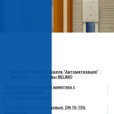
Главная страница раздела "Автоматизация"
Приводы
Приводы BELIMO
Запорно-регулирующая арматура с
электроприводами
Седельные клапаны
H7…N Седельные, 3-ходовые, DN 15-150,
фланцевые