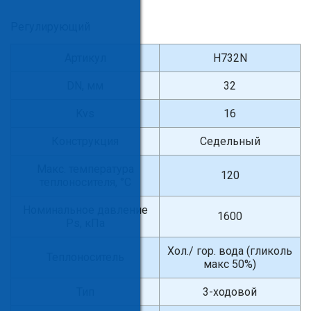
Регулирующий
Артикул
H732N
DN, мм
32
Kvs
16
Конструкция
Седельный
Макс. температура
120
теплоносителя, °С
Номинальное давление
1600
Ps, кПа
Хол./ гор. вода (гликоль
Теплоноситель
макс 50%)
Тип
3-ходовой