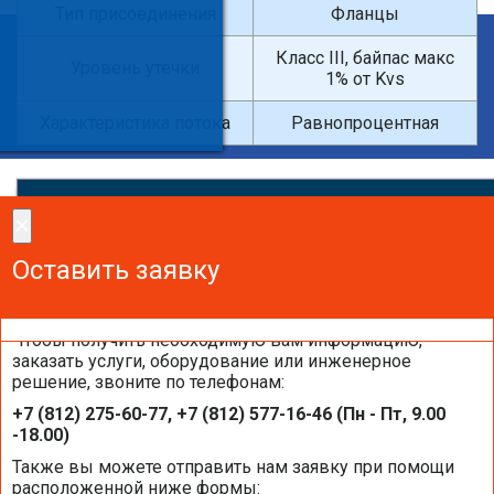
Тип присоединения
Фланцы
×
Класс III, байпас макс
Уровень утечки
1% от Kvs
Введите поисковый запрос
Характеристика потока
Равнопроцентная
×
×
Сделайте заказ!
Оставить заявку
Оставить заявку
Оставить заявку
Чтобы получить необходимую вам информацию,
заказать услуги, оборудование или инженерное
решение, звоните по телефонам:
Каталоги и брошюры BELIMO
+7 (812) 275-60-77, +7 (812) 577-16-46 (Пн - Пт, 9.00
-18.00)
Общая информация BELIMO
Также вы можете отправить нам заявку при помощи
расположенной ниже формы: