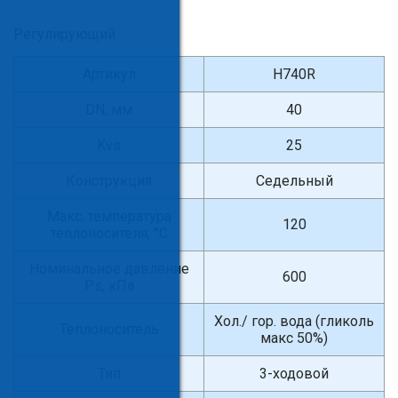
Регулирующий
Артикул
H740R
DN, мм
40
Kvs
25
Конструкция
Седельный
Макс. температура
120
теплоносителя, °С
Номинальное давление
600
Ps, кПа
Хол./ гор. вода (гликоль
Теплоноситель
макс 50%)
Тип
3-ходовой