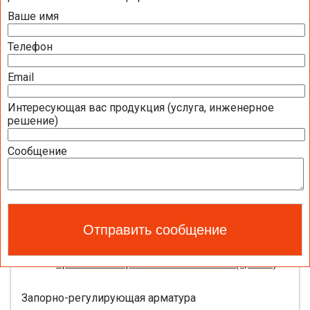
Ваше имя
Презентация компании BELIMO 2016 (2,51
МБ)
Телефон
Полная номенклатура продукции BELIMO
2016 (1,44 МБ)
Email
Интересующая вас продукция (услуга, инженерное
Приводы для воздушных клапанов
решение)
Полный обзор электроприводов для систем
Сообщение
вентиляции 2016 (17,5 МБ)
Каталог ЭЛЕКТРОПРИВОДЫ ДЛЯ
ВОЗДУШНЫХ ЗАСЛОНОК BELIMO 2016 (18,2
МБ)
Новое поколение электроприводов для
противопожарных клапанов 2015 (0,8 МБ)
Запорно-регулирующая арматура