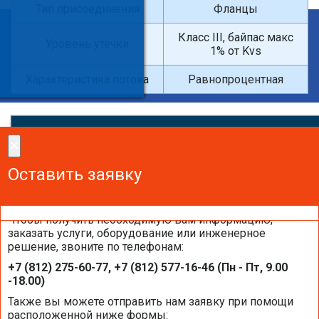
Тип присоединения
Фланцы
×
Класс III, байпас макс
Уровень утечки
1% от Kvs
Введите поисковый запрос
Характеристика потока
Равнопроцентная
×
×
Сделайте заказ!
Оставить заявку
Оставить заявку
Оставить заявку
Чтобы получить необходимую вам информацию,
заказать услуги, оборудование или инженерное
решение, звоните по телефонам:
Каталоги и брошюры BELIMO
+7 (812) 275-60-77, +7 (812) 577-16-46 (Пн - Пт, 9.00
-18.00)
Общая информация BELIMO
Также вы можете отправить нам заявку при помощи
расположенной ниже формы: