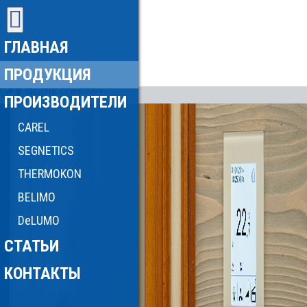
ГЛАВНАЯ
ПРОДУКЦИЯ
ПРОИЗВОДИТЕЛИ
CAREL
SEGNETICS
THERMOKON
BELIMO
DeLUMO
СТАТЬИ
КОНТАКТЫ