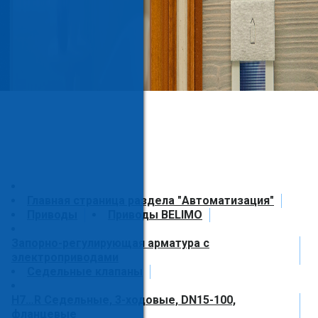
Главная страница раздела "Автоматизация"
Приводы
Приводы BELIMO
Запорно-регулирующая арматура с
электроприводами
Седельные клапаны
H7…R Седельные, 3-ходовые, DN15-100,
фланцевые