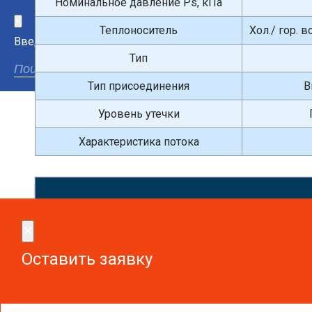
Номинальное давление Ps, кПа
×
Теплоноситель
Хол./ гор. 
Введите поисковый запрос
Тип
Тип присоединения
В
Уровень утечки
Характеристика потока
Сдел
×
×
Оставить заявку
Оставить заявку