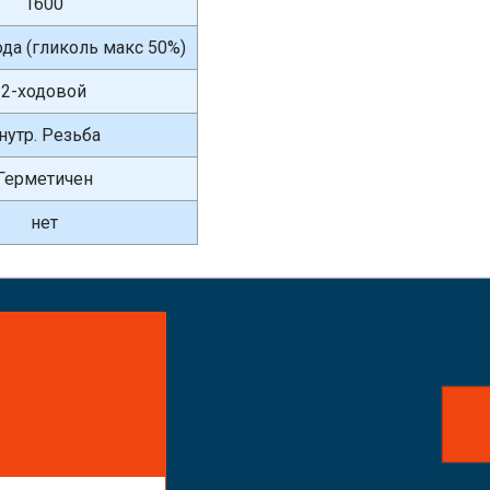
1600
вода (гликоль макс 50%)
2-ходовой
нутр. Резьба
Герметичен
нет
айте заказ!