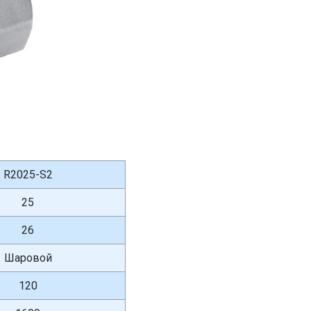
R2025-S2
25
26
Шаровой
120