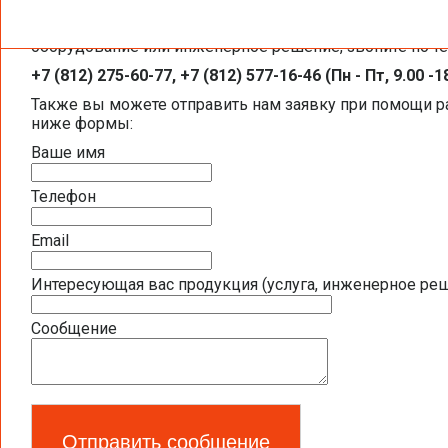
Чтобы получить необходимую вам информацию, заказа
Каталоги и брошюры BELIMO
оборудование или инженерное решение, звоните по т
+7 (812) 275-60-77, +7 (812) 577-16-46 (Пн - Пт, 9.00 -1
Общая информация BELIMO
Также вы можете отправить нам заявку при помощи 
ниже формы:
Презентация компании BELIMO 2016 (2,5
Ваше имя
Полная номенклатура продукции BELIMO 2
Телефон
Приводы для воздушных клапанов
Email
Интересующая вас продукция (услуга, инженерное ре
Полный обзор электроприводов для систе
Сообщение
Каталог ЭЛЕКТРОПРИВОДЫ ДЛЯ ВОЗДУШ
Новое поколение электроприводов для п
Запорно-регулирующая арматура