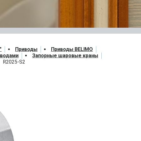
"
Приводы
Приводы BELIMO
иводами
Запорные шаровые краны
R2025-S2