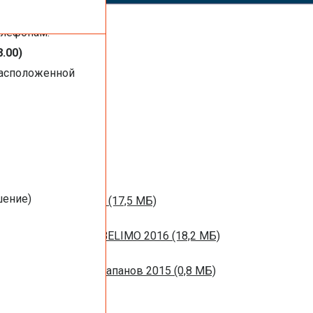
ть услуги,
елефонам:
8.00)
расположенной
1 МБ)
016 (1,44 МБ)
шение)
м вентиляции 2016 (17,5 МБ)
НЫХ ЗАСЛОНОК BELIMO 2016 (18,2 МБ)
ротивопожарных клапанов 2015 (0,8 МБ)