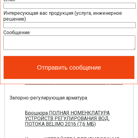
Интересующая вас продукция (услуга, инженерное
Приводы для воздушных клапанов
решение)
Полный обзор электроприводов для систем
Сообщение
вентиляции 2016 (17,5 МБ)
Каталог ЭЛЕКТРОПРИВОДЫ ДЛЯ
ВОЗДУШНЫХ ЗАСЛОНОК BELIMO 2016 (18,2
МБ)
Новое поколение электроприводов для
противопожарных клапанов 2015 (0,8 МБ)
Запорно-регулирующая арматура
Брошюра ПОЛНАЯ НОМЕНКЛАТУРА
УСТРОЙСТВ РЕГУЛИРОВАНИЯ ВОД.
ПОТОКА BELIMO 2016 (7,6 МБ)