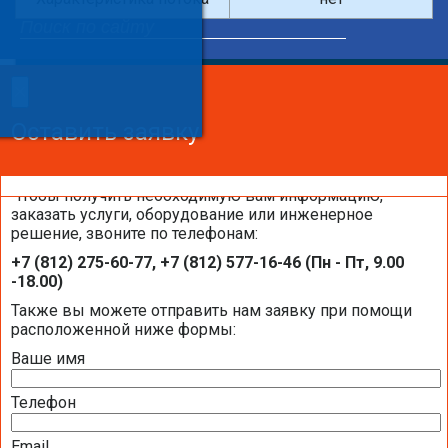
×
×
Сделайте заказ!
Оставить заявку
Оставить заявку
Оставить заявку
Чтобы получить необходимую вам информацию,
заказать услуги, оборудование или инженерное
решение, звоните по телефонам:
Каталоги и брошюры BELIMO
+7 (812) 275-60-77, +7 (812) 577-16-46 (Пн - Пт, 9.00
-18.00)
Общая информация BELIMO
Также вы можете отправить нам заявку при помощи
расположенной ниже формы:
Ваше имя
Презентация компании BELIMO 2016 (2,51
МБ)
Телефон
Полная номенклатура продукции BELIMO
2016 (1,44 МБ)
Email