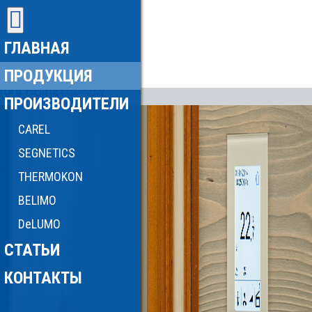
ГЛАВНАЯ
ПРОДУКЦИЯ
ПРОИЗВОДИТЕЛИ
CAREL
SEGNETICS
THERMOKON
BELIMO
DeLUMO
СТАТЬИ
КОНТАКТЫ