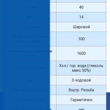
DN, мм
40
Kvs
14
Конструкция
Шаровой
Макс. температура
100
теплоносителя, °С
Номинальное давление
1600
Ps, кПа
Хол./ гор. вода (гликоль
Теплоноситель
макс 50%)
Тип
3-ходовой
Тип присоединения
Внутр. Резьба
Уровень утечки
Герметичен
×
Введите поисковый запрос
Характеристика потока
нет