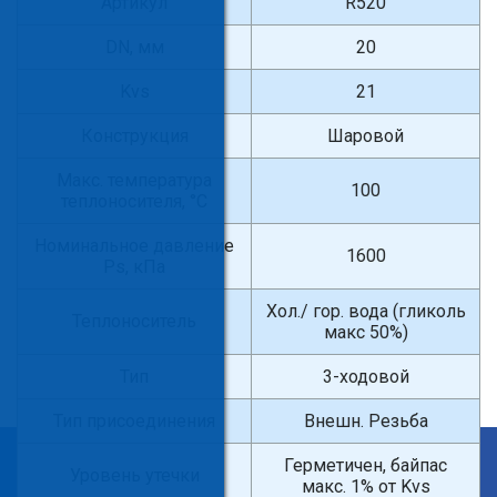
Артикул
R520
DN, мм
20
Kvs
21
Конструкция
Шаровой
Макс. температура
100
теплоносителя, °С
Номинальное давление
1600
Ps, кПа
Хол./ гор. вода (гликоль
Теплоноситель
макс 50%)
Тип
3-ходовой
Тип присоединения
Внешн. Резьба
×
Герметичен, байпас
Уровень утечки
макс. 1% от Kvs
Введите поисковый запрос