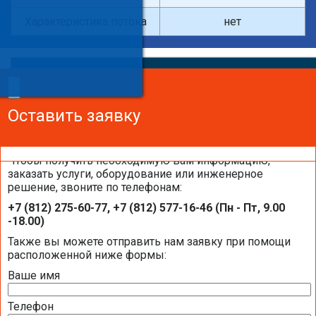
Характеристика потока
нет
×
×
Сделайте заказ!
Оставить заявку
Оставить заявку
Оставить заявку
Чтобы получить необходимую вам информацию,
заказать услуги, оборудование или инженерное
решение, звоните по телефонам:
Каталоги и брошюры BELIMO
+7 (812) 275-60-77, +7 (812) 577-16-46 (Пн - Пт, 9.00
-18.00)
Общая информация BELIMO
Также вы можете отправить нам заявку при помощи
расположенной ниже формы:
Ваше имя
Презентация компании BELIMO 2016 (2,51
МБ)
Телефон