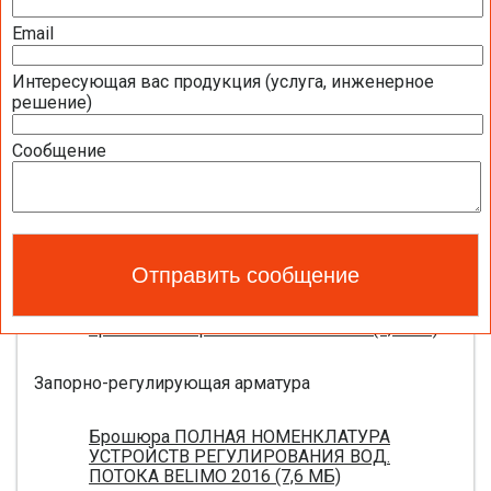
Полная номенклатура продукции BELIMO
2016 (1,44 МБ)
Email
Интересующая вас продукция (услуга, инженерное
Приводы для воздушных клапанов
решение)
Полный обзор электроприводов для систем
Сообщение
вентиляции 2016 (17,5 МБ)
Каталог ЭЛЕКТРОПРИВОДЫ ДЛЯ
ВОЗДУШНЫХ ЗАСЛОНОК BELIMO 2016 (18,2
МБ)
Новое поколение электроприводов для
противопожарных клапанов 2015 (0,8 МБ)
Запорно-регулирующая арматура
Брошюра ПОЛНАЯ НОМЕНКЛАТУРА
УСТРОЙСТВ РЕГУЛИРОВАНИЯ ВОД.
ПОТОКА BELIMO 2016 (7,6 МБ)