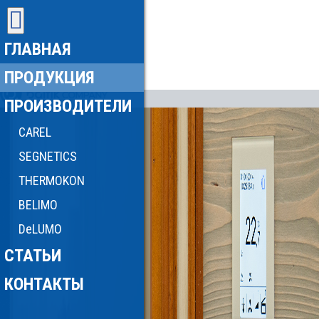
ГЛАВНАЯ
ПРОДУКЦИЯ
ПРОИЗВОДИТЕЛИ
CAREL
SEGNETICS
THERMOKON
BELIMO
DeLUMO
СТАТЬИ
КОНТАКТЫ