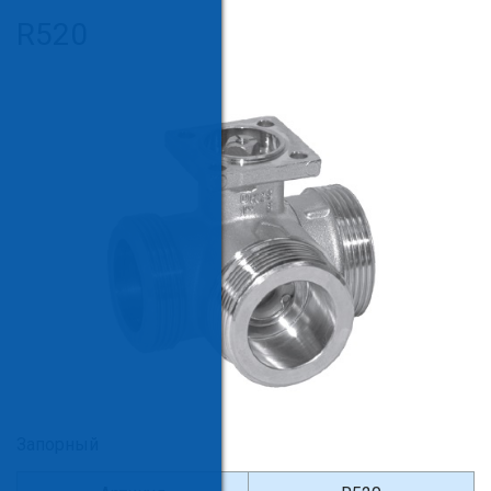
R520
Запорный