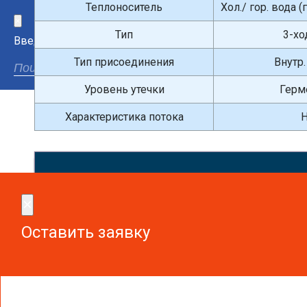
Теплоноситель
Хол./ гор. вода 
×
Тип
3-хо
Введите поисковый запрос
Тип присоединения
Внутр.
Уровень утечки
Герм
Характеристика потока
Н
Сдел
×
×
Оставить заявку
Оставить заявку
Чтобы получить необходимую вам информацию, заказа