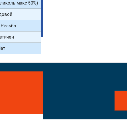
(гликоль макс 50%)
довой
 Резьба
етичен
ет
айте заказ!
ть услуги,