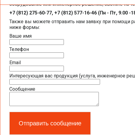
Каталоги и брошюры BELIMO
оборудование или инженерное решение, звоните по т
+7 (812) 275-60-77, +7 (812) 577-16-46 (Пн - Пт, 9.00 -1
Общая информация BELIMO
Также вы можете отправить нам заявку при помощи 
ниже формы:
Презентация компании BELIMO 2016 (2,5
Ваше имя
Полная номенклатура продукции BELIMO 2
Телефон
Приводы для воздушных клапанов
Email
Интересующая вас продукция (услуга, инженерное ре
Полный обзор электроприводов для систе
Сообщение
Каталог ЭЛЕКТРОПРИВОДЫ ДЛЯ ВОЗДУШ
Новое поколение электроприводов для п
Запорно-регулирующая арматура