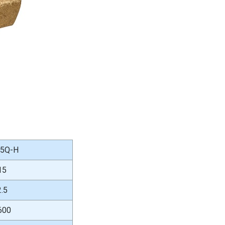
5Q-H
15
2.5
600