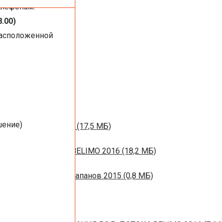
елефонам:
8.00)
расположенной
1 МБ)
016 (1,44 МБ)
шение)
м вентиляции 2016 (17,5 МБ)
НЫХ ЗАСЛОНОК BELIMO 2016 (18,2 МБ)
ротивопожарных клапанов 2015 (0,8 МБ)