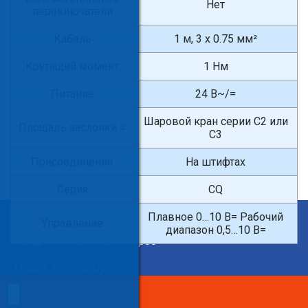
Нет
переключатели
Кабель
1 м, 3 x 0.75 мм²
Крутящий момент
1 Нм
Питание
24 В~/=
Шаровой кран серии С2 или
Площадь заслонки ≈
С3
Присоединение
На штифтах
Серия
CQ
Плавное 0…10 В= Рабочий
×
Управление
диапазон 0,5…10 В=
Введите поисковый запрос
×
×
Сделайте заказ!