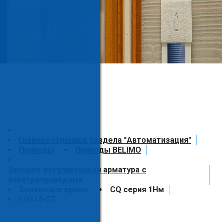
Главная страница раздела "Автоматизация"
Приводы
Приводы BELIMO
Запорно-регулирующая арматура с
электроприводами
Зональные краны
CQ серия 1Нм
CQ24A-SZ