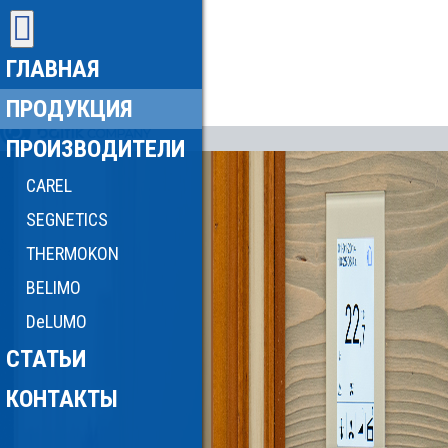
ГЛАВНАЯ
ПРОДУКЦИЯ
ПРОИЗВОДИТЕЛИ
CAREL
SEGNETICS
THERMOKON
BELIMO
DeLUMO
СТАТЬИ
КОНТАКТЫ