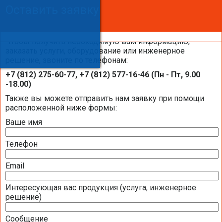
Оставить заявку
Оставить заявку
Оставить заявку
Чтобы получить необходимую вам информацию,
заказать услуги, оборудование или инженерное
решение, звоните по телефонам:
Каталоги и брошюры BELIMO
+7 (812) 275-60-77, +7 (812) 577-16-46 (Пн - Пт, 9.00
-18.00)
Общая информация BELIMO
Также вы можете отправить нам заявку при помощи
расположенной ниже формы:
Ваше имя
Презентация компании BELIMO 2016 (2,51
МБ)
Телефон
Полная номенклатура продукции BELIMO
2016 (1,44 МБ)
Email
Интересующая вас продукция (услуга, инженерное
Приводы для воздушных клапанов
решение)
Полный обзор электроприводов для систем
Сообщение