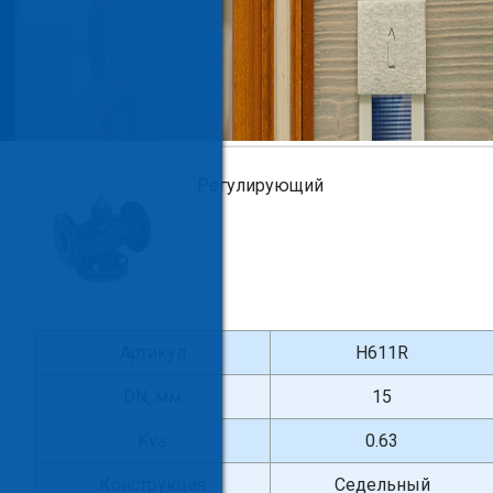
Регулирующий
Артикул
H611R
DN, мм
15
Kvs
0.63
Конструкция
Седельный