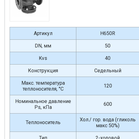
Артикул
H650R
DN, мм
50
Kvs
40
Конструкция
Седельный
Макс. температура
120
теплоносителя, °С
Номинальное давление
600
Ps, кПа
Хол./ гор. вода (гликоль
Теплоноситель
макс 50%)
Тип
2-ходовой