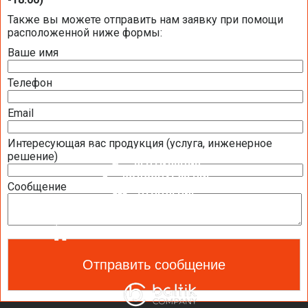
Также вы можете отправить нам заявку при помощи
КОНТРОЛЛЕРЫ
расположенной ниже формы:
ПАНЕЛИ ОПЕРАТОРА (ПУЛЬТЫ УПРАВЛЕНИЯ)
Ваше имя
ПРИВОДЫ
Телефон
ДАТЧИКИ
Email
ЩИТЫ УПРАВЛЕНИЯ И АВТОМАТИКИ
Интересующая вас продукция (услуга, инженерное
КОНДИЦИОНИРОВАНИЕ
решение)
ВЕНТИЛЯЦИЯ
ВОДОСНАБЖЕНИЕ
Сообщение
ОТОПЛЕНИЕ
ТЕПЛОВОЙ НАСОС
ОЧИСТКА И УВЛАЖНЕНИЕ ВОЗДУХА
САНТЕХНИКА И СПА ОБОРУДОВАНИЕ