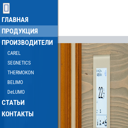
ГЛАВНАЯ
ПРОДУКЦИЯ
ПРОИЗВОДИТЕЛИ
CAREL
SEGNETICS
THERMOKON
BELIMO
DeLUMO
СТАТЬИ
КОНТАКТЫ