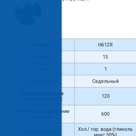
Артикул
H612R
DN, мм
15
Kvs
1
Конструкция
Седельный
Макс. температура
120
теплоносителя, °С
Номинальное давление
600
Ps, кПа
Хол./ гор. вода (гликоль
Теплоноситель
макс 50%)