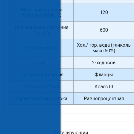
Макс. температура
120
теплоносителя, °С
Номинальное давление
600
Ps, кПа
Хол./ гор. вода (гликоль
Теплоноситель
макс 50%)
Тип
2-ходовой
Тип присоединения
Фланцы
Уровень утечки
Класс III
Характеристика потока
Равнопроцентная
Регулирующий