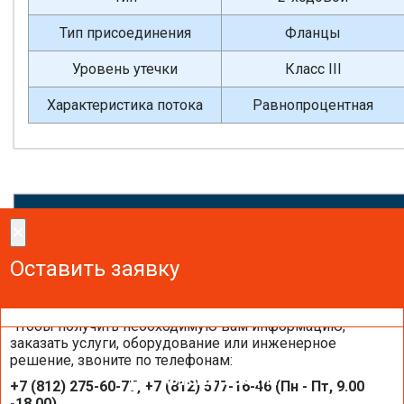
Тип присоединения
Фланцы
Уровень утечки
Класс III
Характеристика потока
Равнопроцентная
×
×
Сделайте заказ!
Оставить заявку
Оставить заявку
Оставить заявку
Чтобы получить необходимую вам информацию,
заказать услуги, оборудование или инженерное
решение, звоните по телефонам:
АВТОМАТИЗАЦИЯ
+7 (812) 275-60-77, +7 (812) 577-16-46 (Пн - Пт, 9.00
-18.00)