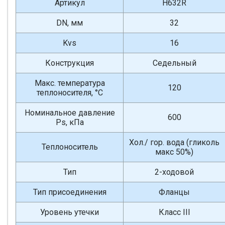
Артикул
H632R
DN, мм
32
Kvs
16
Конструкция
Седельный
Макс. температура
120
теплоносителя, °С
Номинальное давление
600
Ps, кПа
Хол./ гор. вода (гликоль
Теплоноситель
макс 50%)
Тип
2-ходовой
Тип присоединения
Фланцы
Уровень утечки
Класс III