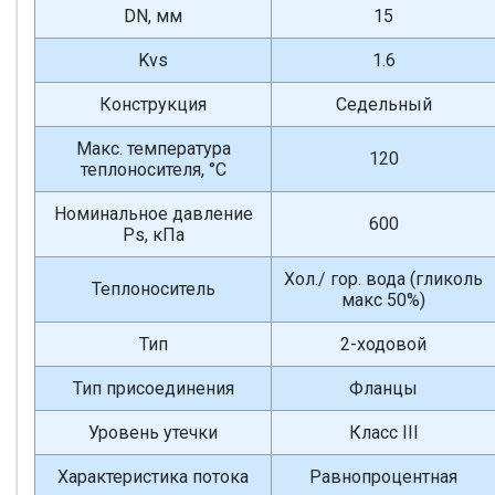
DN, мм
15
Kvs
1.6
Конструкция
Седельный
Макс. температура
120
теплоносителя, °С
Номинальное давление
600
Ps, кПа
Хол./ гор. вода (гликоль
Теплоноситель
макс 50%)
Тип
2-ходовой
Тип присоединения
Фланцы
Уровень утечки
Класс III
Характеристика потока
Равнопроцентная