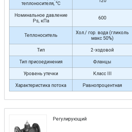
120
теплоносителя, °С
Номинальное давление
600
Ps, кПа
Хол./ гор. вода (гликоль
Теплоноситель
макс 50%)
Тип
2-ходовой
Тип присоединения
Фланцы
Уровень утечки
Класс III
Характеристика потока
Равнопроцентная
Регулирующий