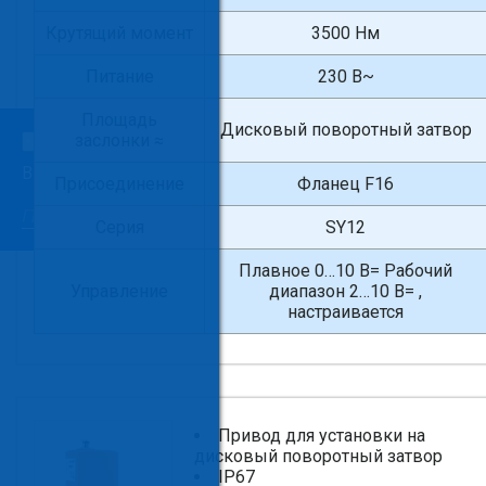
Крутящий момент
3500 Нм
Питание
230 В~
Площадь
Дисковый поворотный затвор
заслонки ≈
×
Введите поисковый запрос
Присоединение
Фланец F16
Серия
SY12
Плавное 0…10 В= Рабочий
Управление
диапазон 2…10 В= ,
настраивается
Привод для установки на
дисковый поворотный затвор
IP67