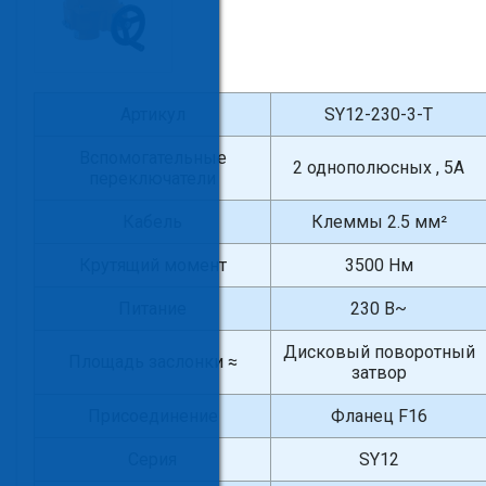
Артикул
SY12-230-3-T
Вспомогательные
2 однополюсных , 5А
переключатели
Кабель
Клеммы 2.5 мм²
Крутящий момент
3500 Нм
Питание
230 В~
Дисковый поворотный
Площадь заслонки ≈
затвор
Присоединение
Фланец F16
Серия
SY12