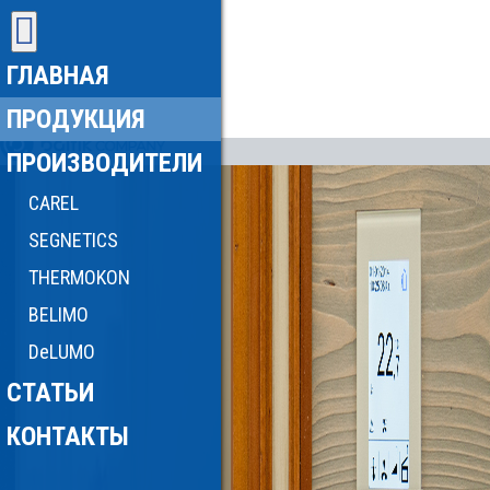
ГЛАВНАЯ
ПРОДУКЦИЯ
ПРОИЗВОДИТЕЛИ
CAREL
SEGNETICS
THERMOKON
BELIMO
DeLUMO
СТАТЬИ
КОНТАКТЫ