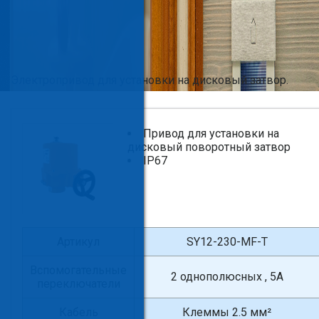
Электропривод для установки на дисковый затвор.
Привод для установки на
дисковый поворотный затвор
IP67
Артикул
SY12-230-MF-T
Вспомогательные
2 однополюсных , 5А
переключатели
Кабель
Клеммы 2.5 мм²