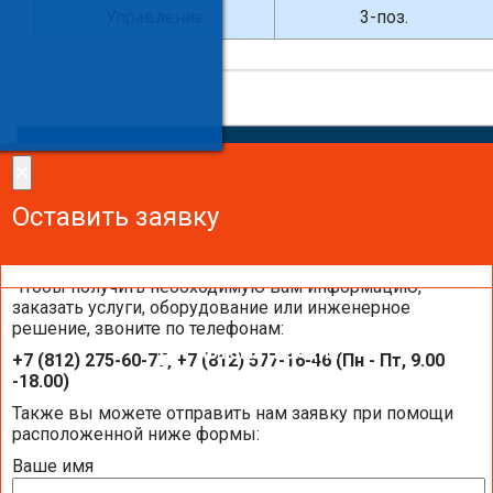
Управление
3-поз.
×
×
Сделайте заказ!
Оставить заявку
Оставить заявку
Оставить заявку
Чтобы получить необходимую вам информацию,
заказать услуги, оборудование или инженерное
решение, звоните по телефонам:
АВТОМАТИЗАЦИЯ
+7 (812) 275-60-77, +7 (812) 577-16-46 (Пн - Пт, 9.00
-18.00)
Также вы можете отправить нам заявку при помощи
КОНТРОЛЛЕРЫ
расположенной ниже формы:
ПАНЕЛИ ОПЕРАТОРА (ПУЛЬТЫ УПРАВЛЕНИЯ)
Ваше имя
ПРИВОДЫ