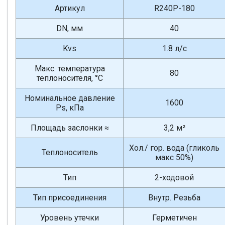
Артикул
R240P-180
DN, мм
40
Kvs
1.8 л/с
Макс. температура
80
теплоносителя, °С
Номинальное давление
1600
Ps, кПа
Площадь заслонки ≈
3,2 м²
Хол./ гор. вода (гликоль
Теплоноситель
макс 50%)
Тип
2-ходовой
Тип присоединения
Внутр. Резьба
Уровень утечки
Герметичен