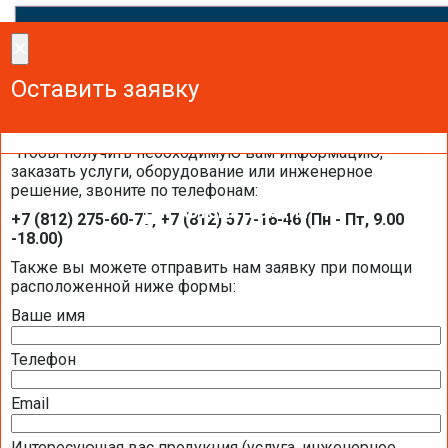
×
×
Сделайте заказ!
Оставить заявку
Оставить заявку
Оставить заявку
Чтобы получить необходимую вам информацию,
заказать услуги, оборудование или инженерное
решение, звоните по телефонам:
АВТОМАТИЗАЦИЯ
+7 (812) 275-60-77, +7 (812) 577-16-46 (Пн - Пт, 9.00
-18.00)
Также вы можете отправить нам заявку при помощи
КОНТРОЛЛЕРЫ
расположенной ниже формы:
ПАНЕЛИ ОПЕРАТОРА (ПУЛЬТЫ УПРАВЛЕНИЯ)
Ваше имя
ПРИВОДЫ
Телефон
ДАТЧИКИ
Email
ЩИТЫ УПРАВЛЕНИЯ И АВТОМАТИКИ
Интересующая вас продукция (услуга, инженерное