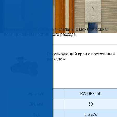
Независимые от давления клапаны с механическим
поддержанием постоянного расхода.
Регулирующий кран с постоянным
расходом
Артикул
R250P-550
DN, мм
50
Kvs
5.5 л/с