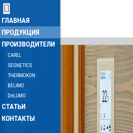
ГЛАВНАЯ
ПРОДУКЦИЯ
ПРОИЗВОДИТЕЛИ
CAREL
SEGNETICS
THERMOKON
BELIMO
DeLUMO
СТАТЬИ
КОНТАКТЫ