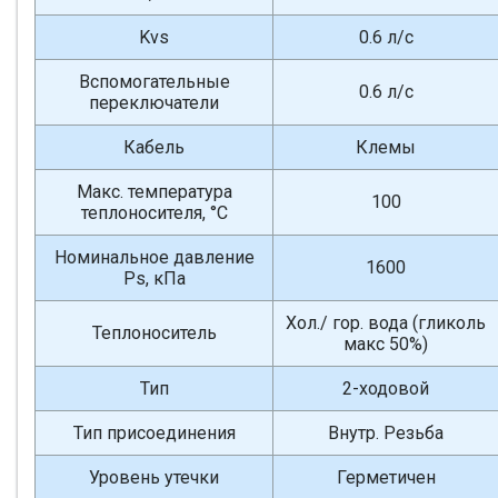
Kvs
0.6 л/с
Вспомогательные
0.6 л/с
переключатели
Кабель
Клемы
Макс. температура
100
теплоносителя, °С
Номинальное давление
1600
Ps, кПа
Хол./ гор. вода (гликоль
Теплоноситель
макс 50%)
Тип
2-ходовой
Тип присоединения
Внутр. Резьба
Уровень утечки
Герметичен