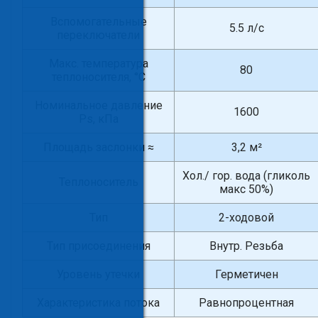
Вспомогательные
5.5 л/с
переключатели
Макс. температура
80
теплоносителя, °С
Номинальное давление
1600
Ps, кПа
Площадь заслонки ≈
3,2 м²
Хол./ гор. вода (гликоль
Теплоноситель
макс 50%)
Тип
2-ходовой
Тип присоединения
Внутр. Резьба
Уровень утечки
Герметичен
Характеристика потока
Равнопроцентная