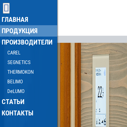
ГЛАВНАЯ
ПРОДУКЦИЯ
ПРОИЗВОДИТЕЛИ
CAREL
SEGNETICS
THERMOKON
BELIMO
DeLUMO
СТАТЬИ
КОНТАКТЫ