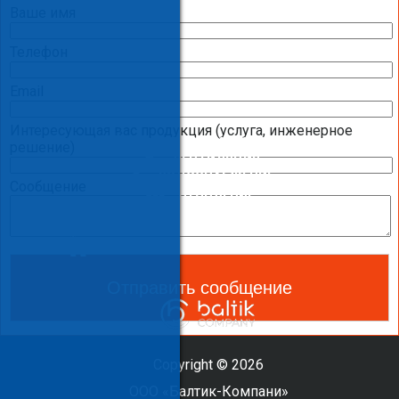
ПАНЕЛИ ОПЕРАТОРА (ПУЛЬТЫ УПРАВЛЕНИЯ)
Ваше имя
ПРИВОДЫ
Телефон
ДАТЧИКИ
Email
ЩИТЫ УПРАВЛЕНИЯ И АВТОМАТИКИ
Интересующая вас продукция (услуга, инженерное
КОНДИЦИОНИРОВАНИЕ
решение)
ВЕНТИЛЯЦИЯ
ВОДОСНАБЖЕНИЕ
Сообщение
ОТОПЛЕНИЕ
ТЕПЛОВОЙ НАСОС
ОЧИСТКА И УВЛАЖНЕНИЕ ВОЗДУХА
САНТЕХНИКА И СПА ОБОРУДОВАНИЕ
Copyright © 2026
ООО «Балтик-Компани»