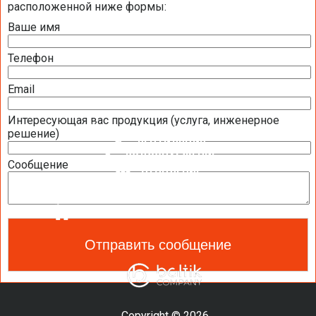
расположенной ниже формы:
ПАНЕЛИ ОПЕРАТОРА (ПУЛЬТЫ УПРАВЛЕНИЯ)
Ваше имя
ПРИВОДЫ
Телефон
ДАТЧИКИ
Email
ЩИТЫ УПРАВЛЕНИЯ И АВТОМАТИКИ
Интересующая вас продукция (услуга, инженерное
КОНДИЦИОНИРОВАНИЕ
решение)
ВЕНТИЛЯЦИЯ
ВОДОСНАБЖЕНИЕ
Сообщение
ОТОПЛЕНИЕ
ТЕПЛОВОЙ НАСОС
ОЧИСТКА И УВЛАЖНЕНИЕ ВОЗДУХА
САНТЕХНИКА И СПА ОБОРУДОВАНИЕ
Copyright © 2026