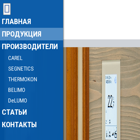
ГЛАВНАЯ
ПРОДУКЦИЯ
ПРОИЗВОДИТЕЛИ
CAREL
SEGNETICS
THERMOKON
BELIMO
DeLUMO
СТАТЬИ
КОНТАКТЫ