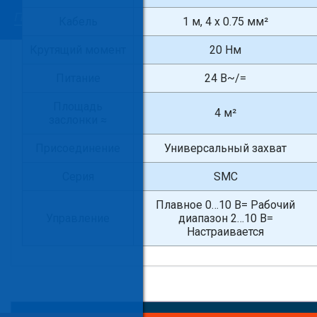
Кабель
1 м, 4 x 0.75 мм²
Крутящий момент
20 Нм
Питание
24 В~/=
Площадь
4 м²
заслонки ≈
Присоединение
Универсальный захват
Серия
SMC
Плавное 0…10 В= Рабочий
Управление
диапазон 2…10 В=
Настраивается