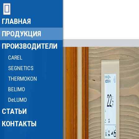
ГЛАВНАЯ
ПРОДУКЦИЯ
ПРОИЗВОДИТЕЛИ
CAREL
SEGNETICS
THERMOKON
BELIMO
DeLUMO
СТАТЬИ
КОНТАКТЫ