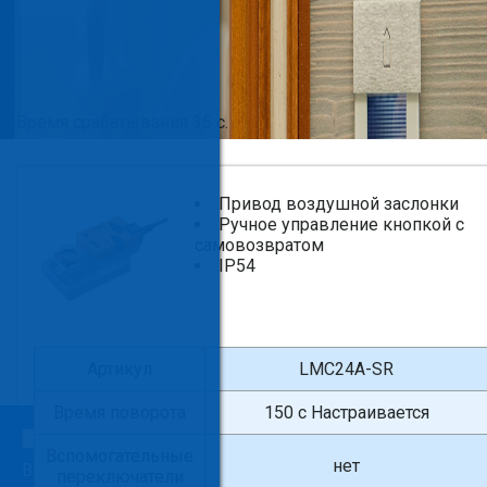
Время срабатывания 35 с.
Привод воздушной заслонки
Ручное управление кнопкой с
самовозвратом
IP54
Артикул
LMC24A-SR
Время поворота
150 с Настраивается
×
Вспомогательные
нет
Введите поисковый запрос
переключатели