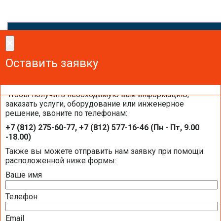
×
×
Сделайте заказ!
Оставить заявку
Оставить заявку
Оставить заявку
Чтобы получить необходимую вам информацию,
заказать услуги, оборудование или инженерное
решение, звоните по телефонам:
Контроллеры Segnetics на объектах
+7 (812) 275-60-77, +7 (812) 577-16-46 (Пн - Пт, 9.00
компании «Балтик-Комфорт»
-18.00)
Также вы можете отправить нам заявку при помощи
расположенной ниже формы:
Ваше имя
Телефон
Email