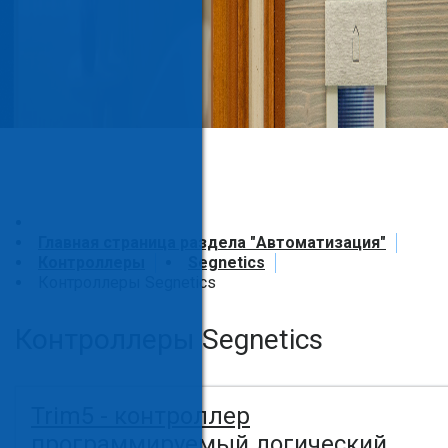
Главная страница раздела "Автоматизация"
Контроллеры
Segnetics
Контроллеры Segnetics
Контроллеры Segnetics
Trim5 - контроллер
программируемый логический