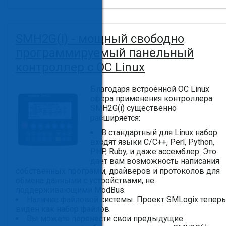
SMH2G(i) - мощный свободно
программируемый панельный
контроллер c ОС Linux
Благодаря встроенной ОС Linux
сфера применения контроллера
SMH2G(i) существенно
расширяется:
В стандартный для Linux набор
входят языки C/C++, Perl, Python,
PHP, Ruby, и даже ассемблер. Это
дает вам возможность написания
собственных программ, драйверов и протоколов для
обмена данными с устройствами, не
поддерживающими ModBus.
Наличие файловой системы. Проект SMLogix теперь
виден как набор файлов.
Вы можете перенести свои предыдущие