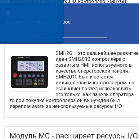
программные разработки на контроллер SMH2G(i).
×
Введите поисковый запрос
SMH2G - панельный контроллер с
минимальным набором I/O
SMH2G – это дальнейшее развитие
идеи SMH2010 контроллера с
развитым HMI, используемого в
качестве операторской панели.
SMH2010 был и остается
великолепным контроллером, но
если клиент хотел использовать
его только, как панель оператора,
то при покупке контроллера он вынужден был
переплачивать за неиспользуемые ресурсы I/O.
Модуль MC - расширяет ресурсы I/O