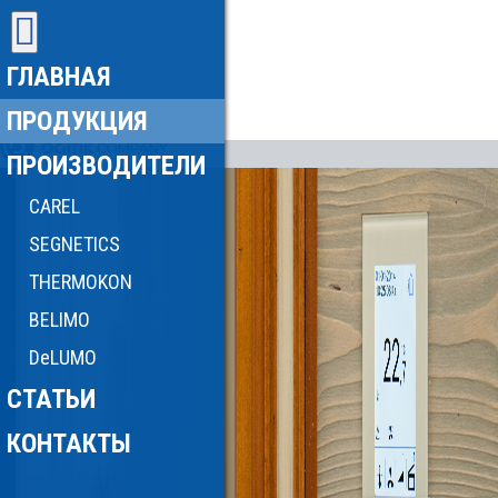
ГЛАВНАЯ
ПРОДУКЦИЯ
ПРОИЗВОДИТЕЛИ
CAREL
SEGNETICS
THERMOKON
BELIMO
DeLUMO
СТАТЬИ
КОНТАКТЫ