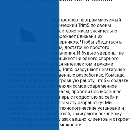
Контроллер программируемый
логический Trim5 по своим
характеристикам значительно
опережает ближайших
соперников. Чтобы убедиться в
этом, достаточно простого
сравнения. И будьте уверены, не
возникнет ни одного спорного
момента! Разработанная интеллектом и руками
российских инженеров, Trim5 разрушает негативные
стереотипы об отечественных разработках. Команда
Сегнетикс проделала огромную работу, чтобы создать
этот продукт. Мы применяли самое современное
оборудование и материалы, провели бесчисленное
количество тестов и теперь с гордостью за себя и
свою страну представляем эту разработку! Мы
уверены, что объекты, технологические установки и
машины, оснащенные Trim5, «заиграют» по-новому.
Trim5 возвысит вас в глазах ваших клиентов и откроет
перед вами новые возможности.