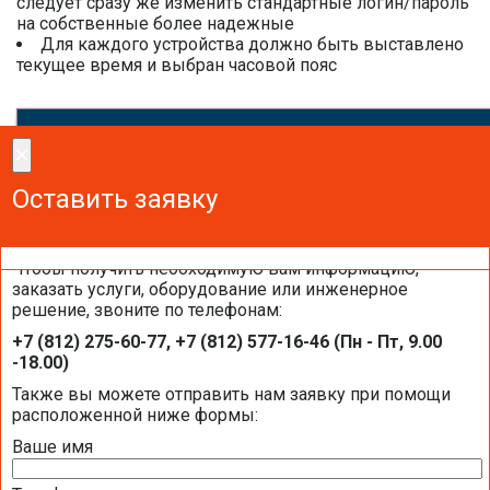
следует сразу же изменить стандартные логин/пароль
на собственные более надежные
Для каждого устройства должно быть выставлено
текущее время и выбран часовой пояс
×
×
Сделайте заказ!
Оставить заявку
Оставить заявку
Оставить заявку
Чтобы получить необходимую вам информацию,
заказать услуги, оборудование или инженерное
решение, звоните по телефонам:
Контроллеры Segnetics на объектах
+7 (812) 275-60-77, +7 (812) 577-16-46 (Пн - Пт, 9.00
компании «Балтик-Комфорт»
-18.00)
Также вы можете отправить нам заявку при помощи
расположенной ниже формы:
Ваше имя