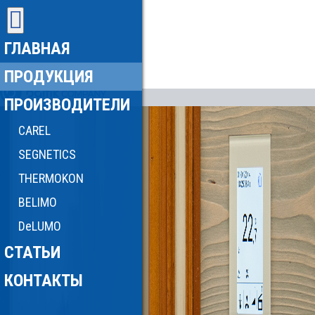
ГЛАВНАЯ
ПРОДУКЦИЯ
ПРОИЗВОДИТЕЛИ
CAREL
SEGNETICS
THERMOKON
BELIMO
DeLUMO
СТАТЬИ
КОНТАКТЫ