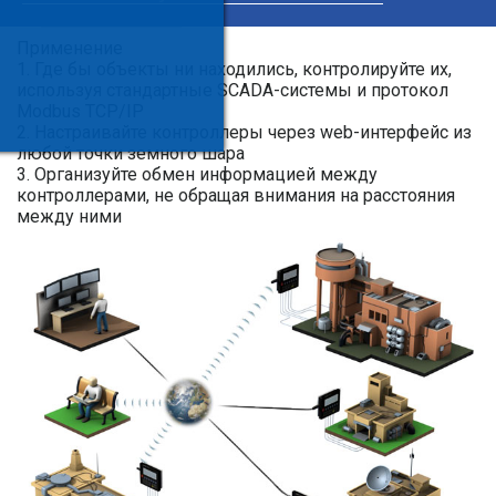
Порядок работы
Применение
Где бы объекты ни находились, контролируйте их,
используя стандартные SCADA-системы и протокол
Modbus TCP/IP
Настраивайте контроллеры через web-интерфейс из
любой точки земного шара
Организуйте обмен информацией между
контроллерами, не обращая внимания на расстояния
между ними