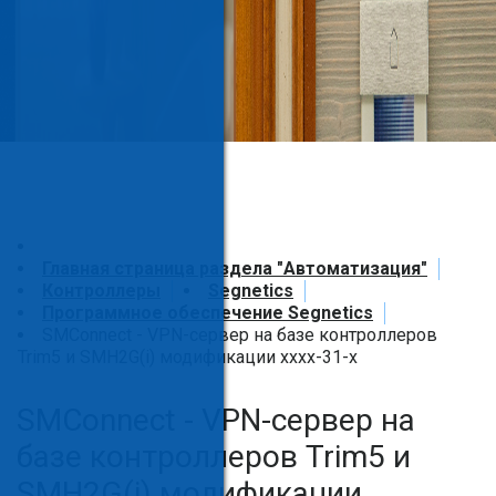
Главная страница раздела "Автоматизация"
Контроллеры
Segnetics
Программное обеспечение Segnetics
SMConnect - VPN-сервер на базе контроллеров
Trim5 и SMH2G(i) модификации хххх-31-х
SMConnect - VPN-сервер на
базе контроллеров Trim5 и
SMH2G(i) модификации