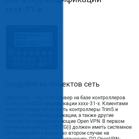
хххх-31-х
Создайте из объектов сеть
SMConnect – это VPN-сервер на базе контроллеров
Trim5 и SMH2G(i) модификации хххх-31-х. Клиентами
такого сервера могут быть контроллеры Trim5 и
SMH2G(i) любой модификации, а также другие
устройства, поддерживающие Open VPN. В первом
случае контроллер SMH2G(i) должен иметь системное
ПО версии 264 и выше, во втором случае на
устройстве необходимо установить ПО OpenVPN-