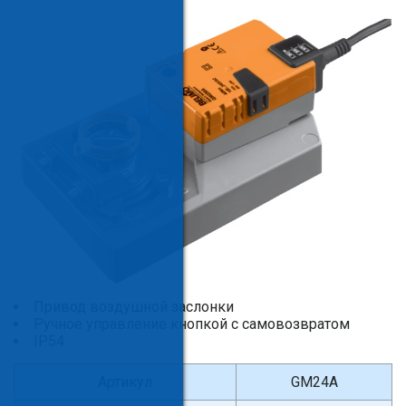
Привод воздушной заслонки
Ручное управление кнопкой с самовозвратом
IP54
Артикул
GM24A