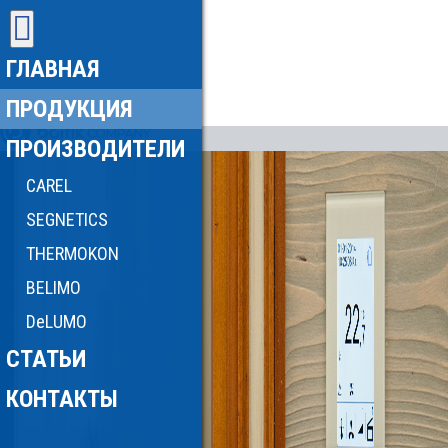
ГЛАВНАЯ
ПРОДУКЦИЯ
ПРОИЗВОДИТЕЛИ
CAREL
SEGNETICS
THERMOKON
BELIMO
DeLUMO
СТАТЬИ
КОНТАКТЫ