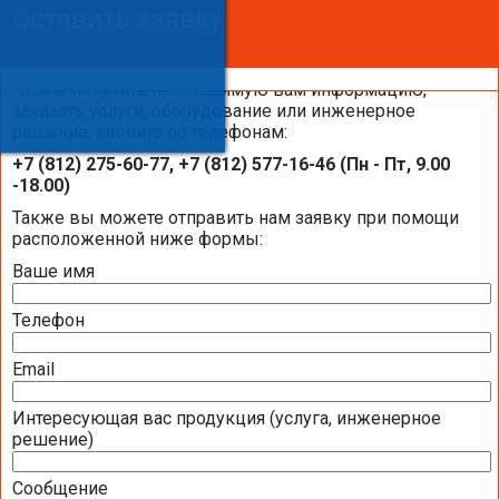
Оставить заявку
Оставить заявку
Оставить заявку
Чтобы получить необходимую вам информацию,
заказать услуги, оборудование или инженерное
решение, звоните по телефонам:
Каталоги и брошюры BELIMO
+7 (812) 275-60-77, +7 (812) 577-16-46 (Пн - Пт, 9.00
-18.00)
Общая информация BELIMO
Также вы можете отправить нам заявку при помощи
расположенной ниже формы:
Ваше имя
Презентация компании BELIMO 2016 (2,51
МБ)
Телефон
Полная номенклатура продукции BELIMO
2016 (1,44 МБ)
Email
Интересующая вас продукция (услуга, инженерное
Приводы для воздушных клапанов
решение)
Полный обзор электроприводов для систем
Сообщение
вентиляции 2016 (17,5 МБ)