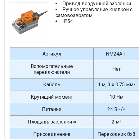
Привод воздушной заслонки
Ручное управление кнопкой с
самовозвратом
IP54
Артикул
NM24A-F
Вспомогательные
Нет
переключатели
Кабель
1 м, 3 x 0.75 мм²
Крутящий момент
10 Нм
Питание
24 В~/=
Площадь заслонки ≈
2 м²
Присоединение
Переходник 8х8