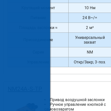
Крутящий момент
10 Нм
Питание
24 В~/=
Площадь заслонки ≈
2 м²
Универсальный
Присоединение
захват
Серия
NM
Управление
Откр/Закр; 3-поз.
NM24A-S-TP
Привод воздушной заслонки
Ручное управление кнопкой с
самовозвратом