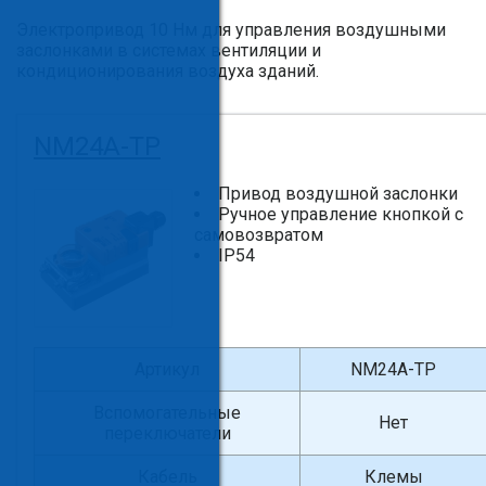
Электропривод 10 Нм для управления воздушными
заслонками в системах вентиляции и
кондиционирования воздуха зданий.
NM24A-TP
Привод воздушной заслонки
Ручное управление кнопкой с
самовозвратом
IP54
Артикул
NM24A-TP
Вспомогательные
Нет
переключатели
Кабель
Клемы