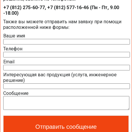
Каталоги и брошюры BELIMO
+7 (812) 275-60-77, +7 (812) 577-16-46 (Пн - Пт, 9.00
-18.00)
Общая информация BELIMO
Также вы можете отправить нам заявку при помощи
расположенной ниже формы:
Ваше имя
Презентация компании BELIMO 2016 (2,51
МБ)
Телефон
Полная номенклатура продукции BELIMO
2016 (1,44 МБ)
Email
Интересующая вас продукция (услуга, инженерное
Приводы для воздушных клапанов
решение)
Полный обзор электроприводов для систем
Сообщение
вентиляции 2016 (17,5 МБ)
Каталог ЭЛЕКТРОПРИВОДЫ ДЛЯ
ВОЗДУШНЫХ ЗАСЛОНОК BELIMO 2016 (18,2
МБ)