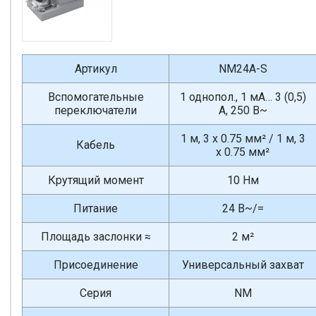
Артикул
NM24A-S
Вспомогательные
1 однопол., 1 мА… 3 (0,5)
переключатели
А, 250 В~
1 м, 3 x 0.75 мм² / 1 м, 3
Кабель
x 0.75 мм²
Крутящий момент
10 Нм
Питание
24 В~/=
Площадь заслонки ≈
2 м²
Присоединение
Универсальный захват
Серия
NM