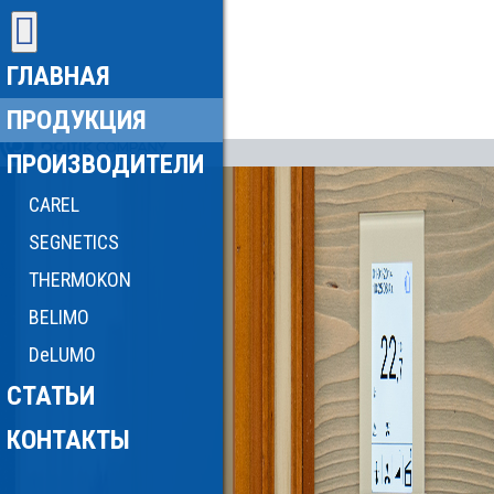
ГЛАВНАЯ
ПРОДУКЦИЯ
ПРОИЗВОДИТЕЛИ
CAREL
SEGNETICS
THERMOKON
BELIMO
DeLUMO
СТАТЬИ
КОНТАКТЫ