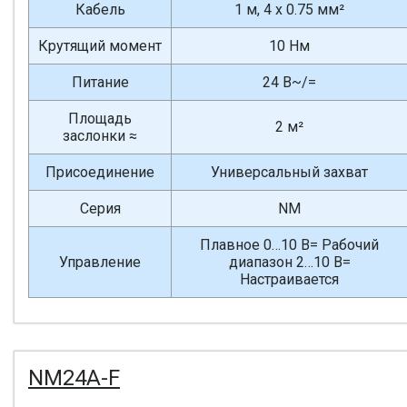
Кабель
1 м, 4 x 0.75 мм²
Крутящий момент
10 Нм
Питание
24 В~/=
Площадь
2 м²
заслонки ≈
Присоединение
Универсальный захват
Серия
NM
Плавное 0…10 В= Рабочий
Управление
диапазон 2…10 В=
Настраивается
NM24A-F