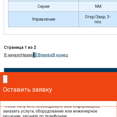
Серия
NM
Откр/Закр; 3-
Управление
поз.
Страница 1 из 2
В начало
Назад
1
2
Вперёд
В конец
×
×
Сделайте заказ!
Оставить заявку
Оставить заявку
Оставить заявку
Чтобы получить необходимую вам информацию,
заказать услуги, оборудование или инженерное
решение, звоните по телефонам: