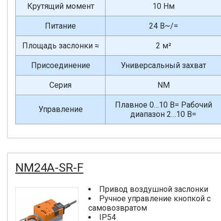
Крутящий момент
10 Нм
Питание
24 В~/=
Площадь заслонки ≈
2 м²
Присоединение
Универсальный захват
Серия
NM
Плавное 0…10 В= Рабочий
Управление
диапазон 2…10 В=
NM24A-SR-F
Привод воздушной заслонки
Ручное управление кнопкой с
самовозвратом
IP54