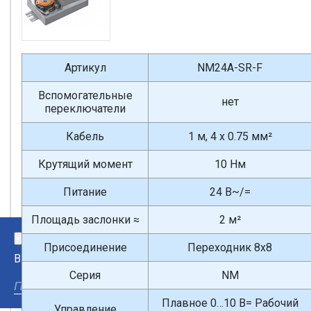
Артикул
NM24A-SR-F
Вспомогательные
нет
переключатели
Кабель
1 м, 4 x 0.75 мм²
Крутящий момент
10 Нм
Питание
24 В~/=
Площадь заслонки ≈
2 м²
×
Присоединение
Переходник 8х8
Введите поисковый запрос
Серия
NM
Плавное 0…10 В= Рабочий
Управление