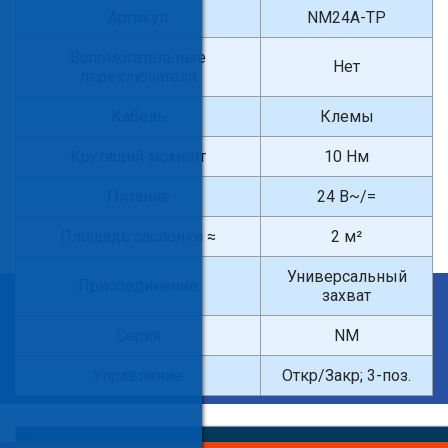
Артикул
NM24A-TP
Вспомогательные
Нет
переключатели
Кабель
Клемы
Крутящий момент
10 Нм
Питание
24 В~/=
Площадь заслонки ≈
2 м²
Универсальный
Присоединение
захват
×
Введите поисковый запрос
Серия
NM
Управление
Откр/Закр; 3-поз.