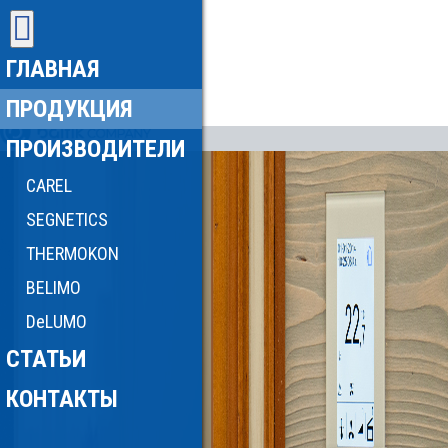
ГЛАВНАЯ
ПРОДУКЦИЯ
ПРОИЗВОДИТЕЛИ
CAREL
SEGNETICS
THERMOKON
BELIMO
DeLUMO
СТАТЬИ
КОНТАКТЫ