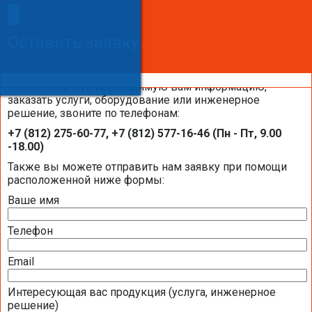
×
×
Сделайте заказ!
Оставить заявку
Оставить заявку
Оставить заявку
Чтобы получить необходимую вам информацию,
заказать услуги, оборудование или инженерное
решение, звоните по телефонам:
Каталоги и брошюры BELIMO
+7 (812) 275-60-77, +7 (812) 577-16-46 (Пн - Пт, 9.00
-18.00)
Общая информация BELIMO
Также вы можете отправить нам заявку при помощи
расположенной ниже формы:
Ваше имя
Презентация компании BELIMO 2016 (2,51
МБ)
Телефон
Полная номенклатура продукции BELIMO
2016 (1,44 МБ)
Email
Интересующая вас продукция (услуга, инженерное
Приводы для воздушных клапанов
решение)