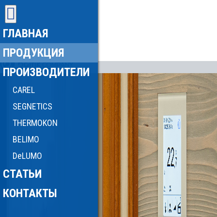
ГЛАВНАЯ
ПРОДУКЦИЯ
ПРОИЗВОДИТЕЛИ
CAREL
SEGNETICS
THERMOKON
BELIMO
DeLUMO
СТАТЬИ
КОНТАКТЫ