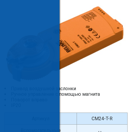
Привод воздушной заслонки
Ручное управление с помощью магнита
Поворот вправо
IP20
Артикул
CM24-T-R
Вспомогательные