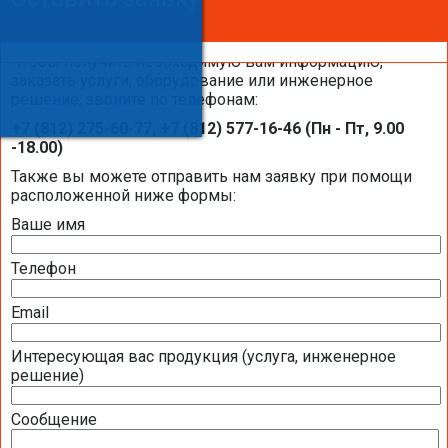
Оставить заявку
Чтобы получить необходимую вам информацию,
заказать услуги, оборудование или инженерное
решение, звоните по телефонам:
Каталоги и брошюры BELIMO
+7 (812) 275-60-77, +7 (812) 577-16-46 (Пн - Пт, 9.00
-18.00)
Общая информация BELIMO
Также вы можете отправить нам заявку при помощи
расположенной ниже формы:
Ваше имя
Презентация компании BELIMO 2016 (2,51
МБ)
Телефон
Полная номенклатура продукции BELIMO
2016 (1,44 МБ)
Email
Интересующая вас продукция (услуга, инженерное
Приводы для воздушных клапанов
решение)
Полный обзор электроприводов для систем
Сообщение
вентиляции 2016 (17,5 МБ)