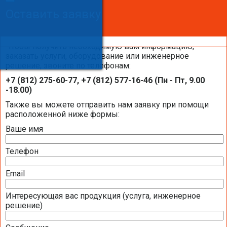
Оставить заявку
Оставить заявку
Оставить заявку
Чтобы получить необходимую вам информацию,
заказать услуги, оборудование или инженерное
решение, звоните по телефонам:
Каталоги и брошюры BELIMO
+7 (812) 275-60-77, +7 (812) 577-16-46 (Пн - Пт, 9.00
-18.00)
Общая информация BELIMO
Также вы можете отправить нам заявку при помощи
расположенной ниже формы:
Ваше имя
Презентация компании BELIMO 2016 (2,51
МБ)
Телефон
Полная номенклатура продукции BELIMO
2016 (1,44 МБ)
Email
Интересующая вас продукция (услуга, инженерное
Приводы для воздушных клапанов
решение)
Полный обзор электроприводов для систем