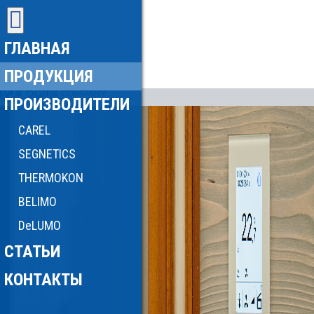
ГЛАВНАЯ
ПРОДУКЦИЯ
ПРОИЗВОДИТЕЛИ
CAREL
SEGNETICS
THERMOKON
BELIMO
DeLUMO
СТАТЬИ
КОНТАКТЫ