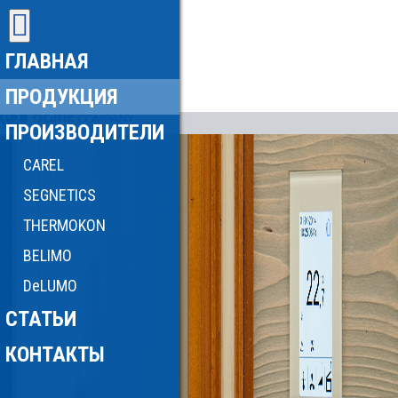
ГЛАВНАЯ
ПРОДУКЦИЯ
ПРОИЗВОДИТЕЛИ
CAREL
SEGNETICS
THERMOKON
BELIMO
DeLUMO
СТАТЬИ
КОНТАКТЫ