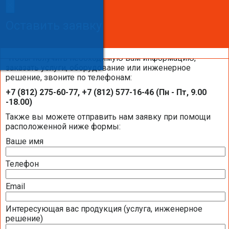
×
×
Сделайте заказ!
Оставить заявку
Оставить заявку
Оставить заявку
Чтобы получить необходимую вам информацию,
заказать услуги, оборудование или инженерное
решение, звоните по телефонам:
Каталоги и брошюры BELIMO
+7 (812) 275-60-77, +7 (812) 577-16-46 (Пн - Пт, 9.00
-18.00)
Общая информация BELIMO
Также вы можете отправить нам заявку при помощи
расположенной ниже формы:
Ваше имя
Презентация компании BELIMO 2016 (2,51
МБ)
Телефон
Полная номенклатура продукции BELIMO
2016 (1,44 МБ)
Email
Интересующая вас продукция (услуга, инженерное
Приводы для воздушных клапанов
решение)