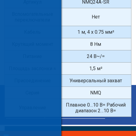
Артикул
NMQ24A-SR
Вспомогательные
Нет
переключатели
Кабель
1 м, 4 x 0.75 мм²
Крутящий момент
8 Нм
Питание
24 В~/=
Площадь заслонки ≈
1,5 м²
Присоединение
Универсальный захват
Серия
NMQ
×
Введите поисковый запрос
Плавное 0…10 В= Рабочий
Управление
диапазон 2…10 В=