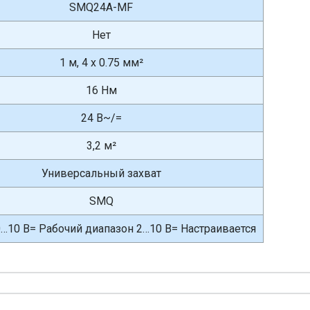
SMQ24A-MF
Нет
1 м, 4 x 0.75 мм²
16 Нм
24 В~/=
3,2 м²
Универсальный захват
SMQ
…10 В= Рабочий диапазон 2…10 В= Настраивается