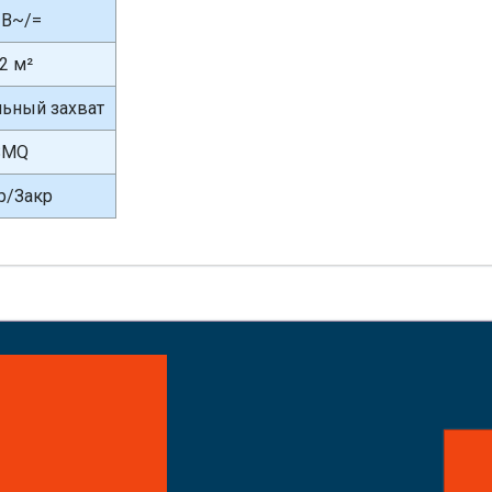
 В~/=
,2 м²
ьный захват
SMQ
р/Закр
айте заказ!