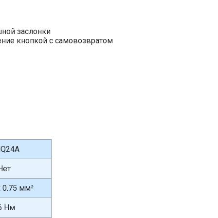
ной заслонки
ение кнопкой с самовозвратом
Q24A
Нет
x 0.75 мм²
6 Нм