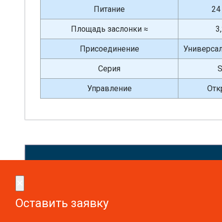
Питание
24
Площадь заслонки ≈
3
Присоединение
Универсал
Серия
Управление
Отк
Сдел
×
×
Оставить заявку
Оставить заявку