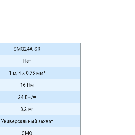
SMQ24A-SR
Нет
1 м, 4 x 0.75 мм²
16 Нм
24 В~/=
3,2 м²
Универсальный захват
SMQ