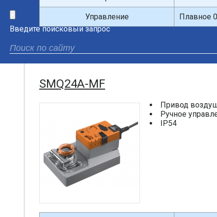
×
Управление
Плавное 0
Введите поисковый запрос
SMQ24A-MF
Привод воздуш
Ручное управл
IP54