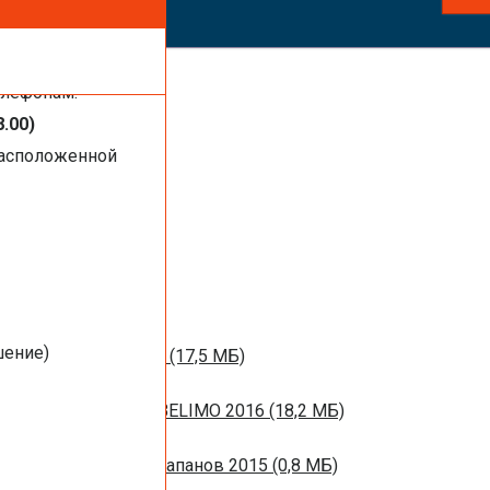
ть услуги,
елефонам:
8.00)
расположенной
1 МБ)
016 (1,44 МБ)
шение)
м вентиляции 2016 (17,5 МБ)
НЫХ ЗАСЛОНОК BELIMO 2016 (18,2 МБ)
ротивопожарных клапанов 2015 (0,8 МБ)