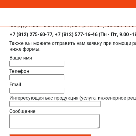
Чтобы получить необходимую вам информацию, заказа
Каталоги и брошюры BELIMO
оборудование или инженерное решение, звоните по т
+7 (812) 275-60-77, +7 (812) 577-16-46 (Пн - Пт, 9.00 -1
Общая информация BELIMO
Также вы можете отправить нам заявку при помощи 
ниже формы:
Презентация компании BELIMO 2016 (2,5
Ваше имя
Полная номенклатура продукции BELIMO 2
Телефон
Приводы для воздушных клапанов
Email
Интересующая вас продукция (услуга, инженерное ре
Полный обзор электроприводов для систе
Сообщение
Каталог ЭЛЕКТРОПРИВОДЫ ДЛЯ ВОЗДУШ
Новое поколение электроприводов для п